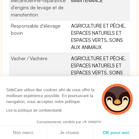
Mécanicienne-réparatrice
MAINTENANCE
d'engins de levage et de
manutention
Responsable d'élevage
AGRICULTURE ET PÊCHE,
bovin
ESPACES NATURELS ET
ESPACES VERTS, SOINS
AUX ANIMAUX
Vacher / Vachère
AGRICULTURE ET PÊCHE,
ESPACES NATURELS ET
ESPACES VERTS, SOINS
AUX ANIMAUX
SideCare utilise des cookies afin de vous offrir la
Manadier / Manadière
AGRICULTURE ET PÊCHE,
meilleure expérience possible. En poursuivant la
ESPACES NATURELS ET
navigation, vous acceptez notre politique.
ESPACES VERTS, SOINS
Lire la politique de confidentialité
AUX ANIMAUX
Consentements certifiés par
Eleveur-sélectionneur /
AGRICULTURE ET PÊCHE,
Politique de cookies
Eleveuse-sélectionneuse
ESPACES NATURELS ET
Non merci
Je choisis
OK pour moi
d'ovins et de caprins
ESPACES VERTS, SOINS