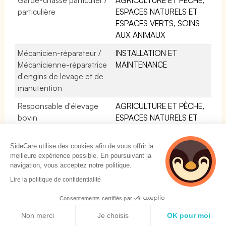
particulière
ESPACES NATURELS ET
ESPACES VERTS, SOINS
AUX ANIMAUX
Mécanicien-réparateur /
INSTALLATION ET
Mécanicienne-réparatrice
MAINTENANCE
d'engins de levage et de
manutention
Responsable d'élevage
AGRICULTURE ET PÊCHE,
bovin
ESPACES NATURELS ET
ESPACES VERTS, SOINS
AUX ANIMAUX
SideCare utilise des cookies afin de vous offrir la
meilleure expérience possible. En poursuivant la
Vacher / Vachère
AGRICULTURE ET PÊCHE,
navigation, vous acceptez notre politique.
ESPACES NATURELS ET
Lire la politique de confidentialité
ESPACES VERTS, SOINS
AUX ANIMAUX
Consentements certifiés par
Politique de cookies
Manadier / Manadière
AGRICULTURE ET PÊCHE,
Non merci
Je choisis
OK pour moi
ESPACES NATURELS ET