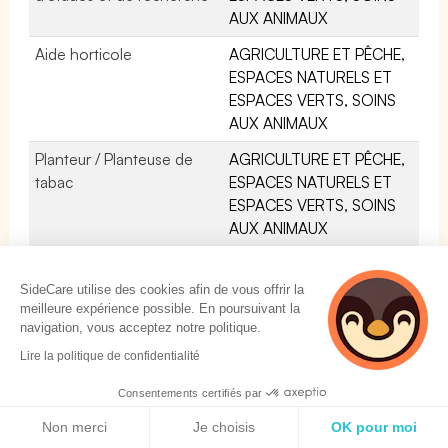
AUX ANIMAUX
Aide horticole
AGRICULTURE ET PÊCHE,
ESPACES NATURELS ET
ESPACES VERTS, SOINS
AUX ANIMAUX
Planteur / Planteuse de
AGRICULTURE ET PÊCHE,
tabac
ESPACES NATURELS ET
ESPACES VERTS, SOINS
AUX ANIMAUX
Garde-chasse particulier /
AGRICULTURE ET PÊCHE,
particulière
ESPACES NATURELS ET
SideCare utilise des cookies afin de vous offrir la
ESPACES VERTS, SOINS
meilleure expérience possible. En poursuivant la
navigation, vous acceptez notre politique.
AUX ANIMAUX
Lire la politique de confidentialité
Mécanicien-réparateur /
INSTALLATION ET
Mécanicienne-réparatrice
MAINTENANCE
Consentements certifiés par
d'engins de levage et de
Politique de cookies
Non merci
Je choisis
OK pour moi
manutention