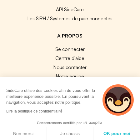
API SideCare
Les SIRH / Systèmes de paie connectés
A PROPOS
Se connecter
Centre d'aide
Nous contacter
Notre équipe
Témoignages
SideCare utilise des cookies afin de vous offrir la
Travailler chez SideCare
meilleure expérience possible. En poursuivant la
navigation, vous acceptez notre politique.
Mentions légales
2 personnes
Lire la politique de confidentialité
CGU & RGPD
consultent
Cookies
actuellement cette
Consentements certifiés par
page
Politique de cookies
Non merci
Je choisis
OK pour moi
NOS APPS