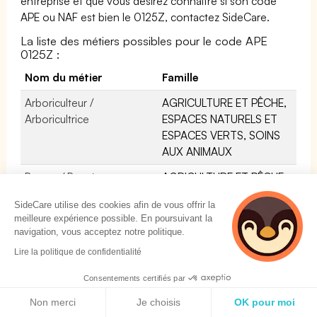
entreprise et que vous désirez connaître si son code
APE ou NAF est bien le 0125Z, contactez SideCare.
La liste des métiers possibles pour le code APE
0125Z :
Nom du métier
Famille
Arboriculteur /
AGRICULTURE ET PÊCHE,
Arboricultrice
ESPACES NATURELS ET
ESPACES VERTS, SOINS
AUX ANIMAUX
Berger / Bergère
AGRICULTURE ET PÊCHE,
ESPACES NATURELS ET
SideCare utilise des cookies afin de vous offrir la
ESPACES VERTS, SOINS
meilleure expérience possible. En poursuivant la
AUX ANIMAUX
navigation, vous acceptez notre politique.
Eleveur / Eleveuse de
AGRICULTURE ET PÊCHE,
Lire la politique de confidentialité
vaches laitières
ESPACES NATURELS ET
Consentements certifiés par
ESPACES VERTS, SOINS
Politique de cookies
AUX ANIMAUX
Non merci
Je choisis
OK pour moi