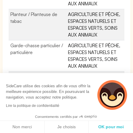
AUX ANIMAUX
Planteur / Planteuse de
AGRICULTURE ET PÊCHE,
tabac
ESPACES NATURELS ET
ESPACES VERTS, SOINS
AUX ANIMAUX
Garde-chasse particulier /
AGRICULTURE ET PÊCHE,
particulière
ESPACES NATURELS ET
ESPACES VERTS, SOINS
AUX ANIMAUX
Mécanicien-réparateur /
INSTALLATION ET
Mécanicienne-réparatrice
MAINTENANCE
SideCare utilise des cookies afin de vous offrir la
d'engins de levage et de
meilleure expérience possible. En poursuivant la
manutention
navigation, vous acceptez notre politique.
Lire la politique de confidentialité
Responsable d'élevage
AGRICULTURE ET PÊCHE,
bovin
ESPACES NATURELS ET
Consentements certifiés par
ESPACES VERTS, SOINS
Politique de cookies
Non merci
Je choisis
OK pour moi
AUX ANIMAUX