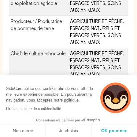
d'exploitation agricole
ESPACES VERTS, SOINS
AUX ANIMAUX
Producteur / Productrice
AGRICULTURE ET PÊCHE,
de pommes de terre
ESPACES NATURELS ET
ESPACES VERTS, SOINS
AUX ANIMAUX
Chef de culture arboricole
AGRICULTURE ET PÊCHE,
ESPACES NATURELS ET
ESPACES VERTS, SOINS
AUX ANIMAUX
Polyculteur éleveur /
AGRICULTURE ET PÊCHE,
SideCare utilise des cookies afin de vous offrir la
Polycultrice éleveuse
ESPACES NATURELS ET
meilleure expérience possible. En poursuivant la
ESPACES VERTS, SOINS
navigation, vous acceptez notre politique.
AUX ANIMAUX
Lire la politique de confidentialité
Technicien forestier /
AGRICULTURE ET PÊCHE,
Consentements certifiés par
Technicienne forestière
ESPACES NATURELS ET
Politique de cookies
Non merci
Je choisis
OK pour moi
d'études et de recherche
ESPACES VERTS, SOINS