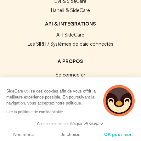
Livi & SideCare
Lianeli & SideCare
API & INTEGRATIONS
API SideCare
Les SIRH / Systèmes de paie connectés
A PROPOS
Se connecter
Centre d'aide
SideCare utilise des cookies afin de vous offrir la
Nous contacter
meilleure expérience possible. En poursuivant la
Notre équipe
navigation, vous acceptez notre politique.
5 personnes
Témoignages
Lire la politique de confidentialité
consultent
Travailler chez SideCare
actuellement cette
Consentements certifiés par
Mentions légales
page
Politique de cookies
Non merci
Je choisis
OK pour moi
CGU & RGPD