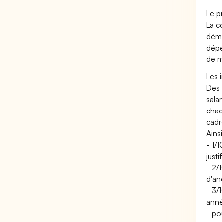
Le p
La c
démi
dépe
de m
Les 
Des 
sala
chaq
cadr
Ainsi
- 1/
just
- 2/
d'an
- 3/
anné
- po