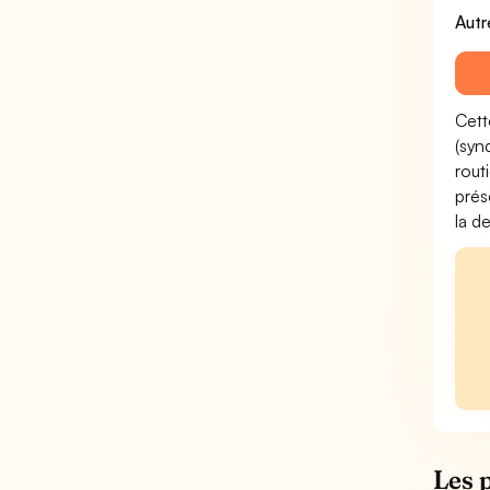
Autr
Cett
(syn
rout
prés
la d
Les 