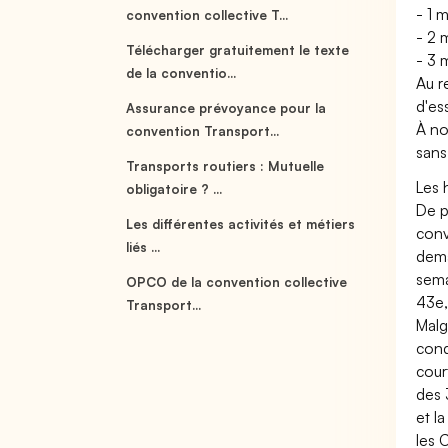
- 1 
convention collective T...
- 2 
Télécharger gratuitement le texte
- 3 
de la conventio...
Au r
d'es
Assurance prévoyance pour la
À no
convention Transport...
sans
Transports routiers : Mutuelle
Les 
obligatoire ? ...
De p
Les différentes activités et métiers
conv
liés ...
dema
sema
OPCO de la convention collective
43e,
Transport...
Malg
cond
cour
des 
et l
les 