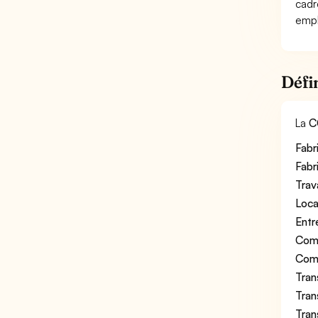
cadr
empl
Défi
La
C
Fabri
Fabr
Trav
Loca
Entr
Comm
Comm
Tran
Tran
Tran