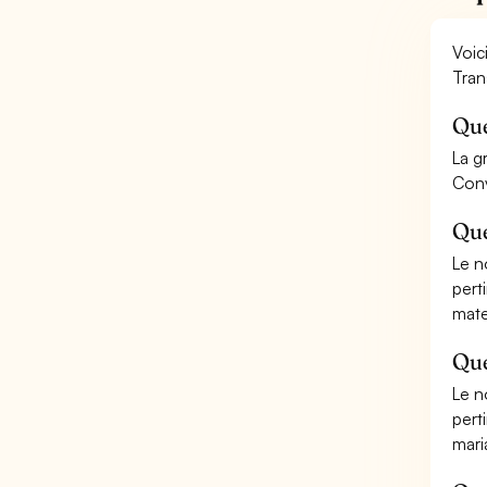
Voic
Tran
Que
La gr
Conv
Que
Le n
pert
mate
Que
Le n
pert
mari