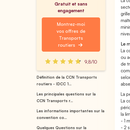
La c
Gratuit et sans
sect
engagement
gril
maît
Montrez-moi
mini
vos offres de
nive
Transports
Le m
routiers
La c
ou a
9,8/10
de t
comp
selo
Définition de la CCN Transports
abse
routiers - IDCC 1...
La p
Les principales questions sur la
La c
CCN Transports r...
péri
Les informations importantes sur la
la l
convention co...
- 1 
- 2 
Quelques Questions sur la