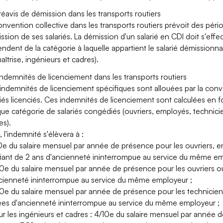
réavis de démission dans les transports routiers
onvention collective dans les transports routiers prévoit des pér
ssion de ses salariés. La démission d'un salarié en CDI doit s'effe
ndent de la catégorie à laquelle appartient le salarié démissionna
aîtrise, ingénieurs et cadres).
indemnités de licenciement dans les transports routiers
indemnités de licenciement spécifiques sont allouées par la conve
riés licenciés. Ces indemnités de licenciement sont calculées en f
ue catégorie de salariés congédiés (ouvriers, employés, technicie
es).
, l'indemnité s'élèvera à :
10e du salaire mensuel par année de présence pour les ouvriers, 
ifiant de 2 ans d'ancienneté ininterrompue au service du même em
10e du salaire mensuel par année de présence pour les ouvriers ou
cienneté ininterrompue au service du même employeur ;
10e du salaire mensuel par année de présence pour les techniciens
es d'ancienneté ininterrompue au service du même employeur ;
ur les ingénieurs et cadres : 4/10e du salaire mensuel par année 