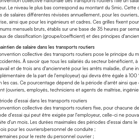
onvention collective nationale des transports routiers fixe un salai
eur. Le niveau le plus bas correspond au montant du Smic. Cette 
les de salaires différentes révisées annuellement, pour les ouvrier
rise, ainsi que pour les ingénieurs et cadres. Ces grilles fixent p
mums mensuels bruts, établis sur une base de 35 heures par semai
aux de classification (groupe/coefficient) et des principes d'anci
aintien de salaire dans les transports routiers
onvention collective des transports routiers pose le principe du 
ccidentés. À savoir que tous les salariés du secteur bénéficient, à
ravail et de trois ans d'ancienneté pour les arrêts maladie, d'une
lémentaire de la part de l'employeur) qui devra être égale à 100
n les cas. Ce pourcentage dépend de la période d'arrêt ainsi que de
nt (ouvriers, employés, techniciens et agents de maîtrise, ingénie
ériode d'essai dans les transports routiers
onvention collective des transports routiers fixe, pour chacune des
ode d'essai qui peut être exigée par l'employeur, celle-ci ne pouv
imite d'un mois. Les durées maximales des périodes d'essai dans le 
mois pour les ouvriers/personnel de conduite ;
semaines pour le reste du personnel ouvrier ;