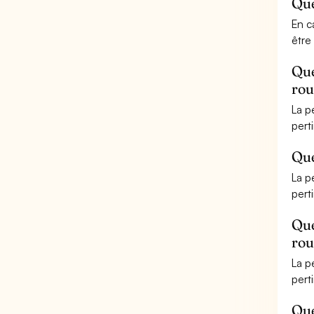
Que
En c
être
Que
rou
La p
pert
Que
La p
pert
Que
rou
La p
pert
Que