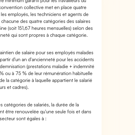
re minimum garanti pour les travailleurs du
convention collective met en place quatre
s, les employés, les techniciens et agents de
our chacune des quatre catégories des salaires
ne (soit 151,67 heures mensuelles) selon des
enneté qui sont propres à chaque catégorie.
maintien de salaire pour ses employés malades
 partir d'un an d'ancienneté pour les accidents
 indemnisation (prestations maladie + indemnité
 % ou à 75 % de leur rémunération habituelle
 la catégorie à laquelle appartient le salarié
urs et cadres).
 catégories de salariés, la durée de la
ant être renouvelée qu'une seule fois et dans
secteur sont égales à :