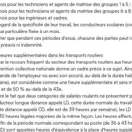
mois pour les techniciens et agents de maîtrise des groupes 1 à 5 ;
mois pour les techniciens et agents de maîtrise des groupes 6 à 8 
mois pour les ingénieurs et cadres.
egard de la spécificité de leur travail, les conducteurs scolaires (c
sai particulière fixée à un mois.
ter que pendant ces périodes d'essai, chacune des parties peut r
 préavis ni indemnité.
heures supplémentaires dans les transports routiers
ar le recours fréquent du secteur des transports routiers aux heu
ention collective nationale donne un cadre précis à ce sujet. Ainsi
nde de l'employeur ou avec son accord, au-delà de la durée hebd
ine), est considérée comme une heure supplémentaire et sera ma
 et de 50 % au-delà de la 43e.
ré le fait que deux catégories de salariés roulants ne présentent
ucteur longue distance appelé LD, cette durée normale du travail
te distance appelé CD, elle est de 39 heures par semaine), les LD 
35 heures légales majorées de la même façon. Les heures effectuée
a fin de la période normale correspondant au poste (de 36 à 43 h
CD) sont appelées heures d'équivalence à la place d'heures suppl