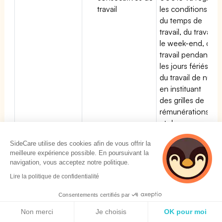
travail
les conditions
du temps de
travail, du travail
le week-end, du
travail pendant
les jours fériés,
du travail de nuit
en instituant
des grilles de
rémunérations
et de
conditions à
SideCare utilise des cookies afin de vous offrir la
respecter.
meilleure expérience possible. En poursuivant la
navigation, vous acceptez notre politique.
Droit de retrait
L'article L4131 du
La convention
des salariés de
code du travail
collective
Lire la politique de confidentialité
la CCN
prévoit le droit de
Transports
Consentements certifiés par
Transports
retrait pour tous les
routiers peut
Politique de cookies
routiers
salariés en cas de
ajouter des
Non merci
Je choisis
OK pour moi
menace grave et
dispositions