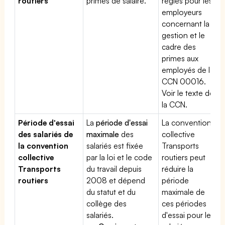
routiers
primes de salaire.
règles pour les
employeurs
concernant la
gestion et le
cadre des
primes aux
employés de la
CCN 00016.
Voir le texte de
la CCN.
Période d'essai
La
période d'essai
La convention
des salariés de
maximale
des
collective
la convention
salariés est fixée
Transports
collective
par la loi et le code
routiers peut
Transports
du travail depuis
réduire la
routiers
2008 et dépend
période
du statut et du
maximale de
collège des
ces périodes
salariés.
d'essai pour les