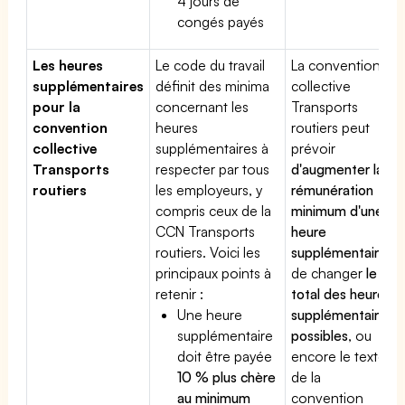
4 jours de
congés payés
Les heures
Le code du travail
La convention
supplémentaires
définit des minima
collective
pour la
concernant les
Transports
convention
heures
routiers peut
collective
supplémentaires à
prévoir
Transports
respecter par tous
d'augmenter la
routiers
les employeurs, y
rémunération
compris ceux de la
minimum d'une
CCN Transports
heure
routiers. Voici les
supplémentaire
,
principaux points à
de changer
le
retenir :
total des heures
Une heure
supplémentaires
supplémentaire
possibles
, ou
doit être payée
encore le texte
10 % plus chère
de la
au minimum
convention