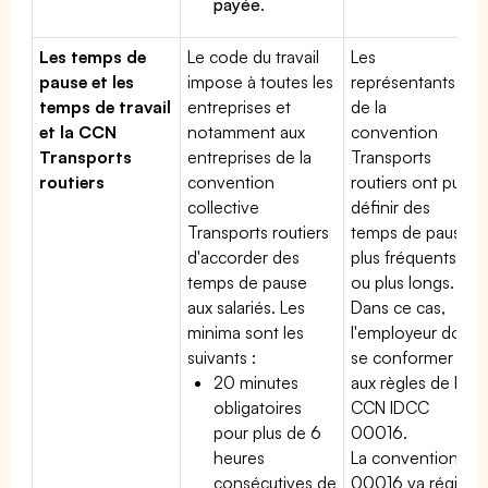
payée
.
Les temps de
Le code du travail
Les
pause et les
impose à toutes les
représentants
temps de travail
entreprises et
de la
et la CCN
notamment aux
convention
Transports
entreprises de la
Transports
routiers
convention
routiers ont pu
collective
définir des
Transports routiers
temps de pause
d'accorder des
plus fréquents
temps de pause
ou plus longs.
aux salariés. Les
Dans ce cas,
minima sont les
l'employeur doit
suivants :
se conformer
20 minutes
aux règles de la
obligatoires
CCN IDCC
pour plus de 6
00016.
heures
La convention
consécutives de
00016 va régir