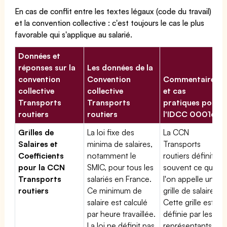
En cas de conflit entre les textes légaux (code du travail)
et la convention collective : c'est toujours le cas le plus
favorable qui s'applique au salarié.
Données et
réponses sur la
Les données de la
convention
Convention
Commentaires
collective
collective
et cas
Transports
Transports
pratiques pour
routiers
routiers
l'IDCC 00016
Grilles de
La loi fixe des
La CCN
Salaires et
minima de salaires,
Transports
Coefficients
notamment le
routiers définit
pour la CCN
SMIC, pour tous les
souvent ce que
Transports
salariés en France.
l'on appelle une
routiers
Ce minimum de
grille de salaires.
salaire est calculé
Cette grille est
par heure travaillée.
définie par les
La loi ne définit pas
représentants