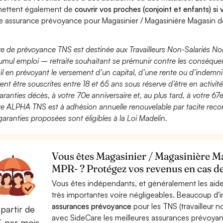
ettent également de
couvrir vos proches (conjoint et enfants) si
e assurance prévoyance pour Magasinier / Magasinière Magasin 
fre de prévoyance TNS est destinée aux Travailleurs Non-Salariés No
umul emploi – retraite souhaitant se prémunir contre les conséquen
ail en prévoyant le versement d’un capital, d’une rente ou d’indemnit
ent être souscrites entre 18 et 65 ans sous réserve d’être en activi
aranties décès, à votre 70e anniversaire et, au plus tard, à votre 67e
fre ALPHA TNS est à adhésion annuelle renouvelable par tacite recon
garanties proposées sont éligibles à la Loi Madelin.
Vous êtes Magasinier / Magasinière M
MPR- ? Protégez vos revenus en cas de
Vous êtes indépendants, et généralement les aide
très importantes voire négligeables. Beaucoup d
assurances prévoyance
pour les TNS (travailleur 
partir de
avec SideCare les meilleures assurances prévoya
€ par mois