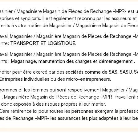
sinier / Magasinière Magasin de Pièces de Rechange -MPR- est un
eprises et syndicats. Il est également reconnu par les assureurs 
rents à votre métier de Magasinier / Magasinière Magasin de Pi
ravail Magasinier / Magasinière Magasin de Pièces de Rechange -M
ante:
TRANSPORT ET LOGISTIQUE
.
ravail Magasinier / Magasinière Magasin de Pièces de Rechange -
ants :
Magasinage, manutention des charges et déménagement
.
étier peut être exercé par des
sociétés comme de SAS, SASU, SA
Entreprises individuelles
ou des
micro-entrepreneurs
.
hommes et les femmes qui sont respectivement Magasinier / Mag
, Magasinière Magasin de Pièces de Rechange -MPR- travaillent da
 donc exposés à des risques propres à leur métier.
Care référence ici pour toutes les
personnes exerçant la professi
es de Rechange -MPR- les assurances les plus adaptées à leur be