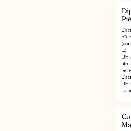
Dip
Pi
L''a
d''e
(con
...).
Elle
alim
lect
L''a
Elle
Le p
Con
Ma