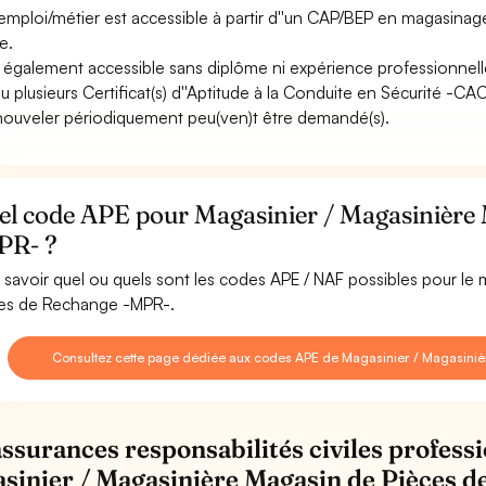
emploi/métier est accessible à partir d''un CAP/BEP en magasinage
e.
st également accessible sans diplôme ni expérience professionnell
u plusieurs Certificat(s) d''Aptitude à la Conduite en Sécurité -C
nouveler périodiquement peu(ven)t être demandé(s).
el code APE pour Magasinier / Magasinière 
PR- ?
 savoir quel ou quels sont les codes APE / NAF possibles pour le
es de Rechange -MPR-.
Consultez cette page dédiée aux codes APE de Magasinier / Magasin
assurances responsabilités civiles professi
sinier / Magasinière Magasin de Pièces 