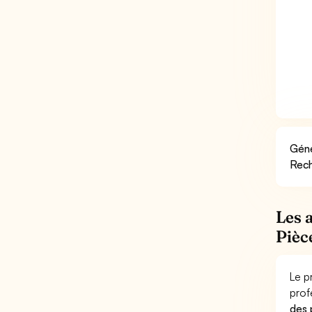
Géné
Rech
Les 
Pièc
Le p
prof
des 