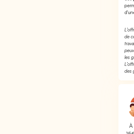
perm
d'un
L’of
de c
trav
peuv
les g
L’of
des 
À 
15