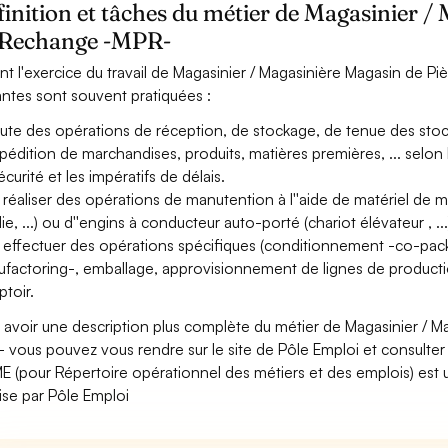
inition et tâches du métier de Magasinier /
 Rechange -MPR-
nt l'exercice du travail de Magasinier / Magasinière Magasin de P
antes sont souvent pratiquées :
ute des opérations de réception, de stockage, de tenue des st
xpédition de marchandises, produits, matières premières, ... selon 
écurité et les impératifs de délais.
 réaliser des opérations de manutention à l''aide de matériel de man
ie, ...) ou d''engins à conducteur auto-porté (chariot élévateur , ...
 effectuer des opérations spécifiques (conditionnement -co-pac
factoring-, emballage, approvisionnement de lignes de production
toir.
 avoir une description plus complète du métier de Magasinier / 
 vous pouvez vous rendre sur le site de Pôle Emploi et consulter l
 (pour Répertoire opérationnel des métiers et des emplois) est u
ise par Pôle Emploi