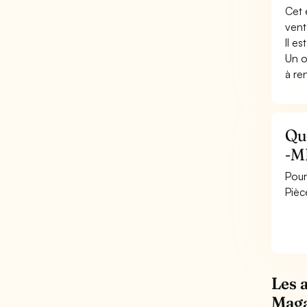
Cet 
vent
Il e
Un o
à re
Qu
-M
Pour
Pièc
Les 
Maga