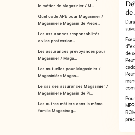
Déf
le métier de Magasinier / M...
de
Quel code APE pour Magasinier /
Dura
Magasinière Magasin de Pièce...
suiv
Les assurances responsabilités
Exéc
civiles profession...
d''e
Les assurances prévoyances pour
de s
Magasinier / Maga...
Peut
cadd
Les mutuelles pour Magasinier /
Peut
Magasinière Magas...
manu
Le cas des assurances Magasinier /
comp
Magasinière Magasin de Pi...
Pour
Les autres métiers dans la même
MPR-
famille Magasinag...
ROME
préc