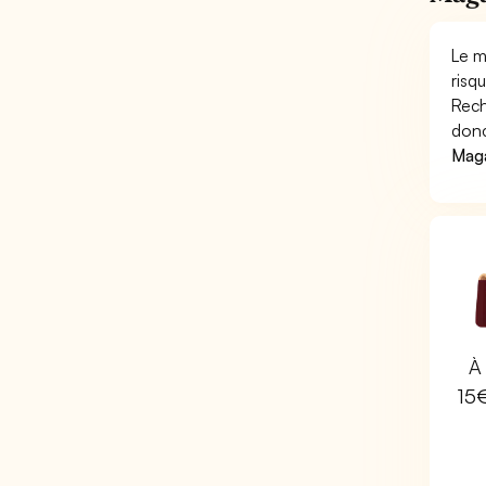
Le m
risq
Rech
donc
Maga
À 
15