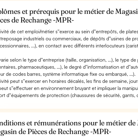
lômes et prérequis pour le métier de Magas
èces de Rechange -MPR-
ctivité de cet emploi/métier s''exerce au sein d''entrepôts, de pla
ntreposage industriels ou commerciaux, de dépôts d''usines de pr
cessionnaires, ...), en contact avec différents interlocuteurs (caris
 varie selon le type d''entreprise (taille, organisation, ...), le typ
entaires, pharmaceutiques, ...), le degré d''informatisation et d''a
eur de codes barres, système informatique fixe ou embarqué, ...).
ctivité peut s''exercer en horaires décalés, les fins de semaine, jour
 peut s''effectuer en environnement bruyant et impliquer la manipu
ort d''équipements de protection (chaussures de sécurité, gants, ca
ditions et rémunérations pour le métier de
gasin de Pièces de Rechange -MPR-