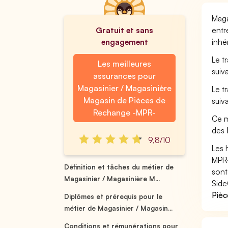
Maga
Gratuit et sans
entr
engagement
inhé
Le t
Les meilleures
suiv
assurances pour
Magasinier / Magasinière
Le t
Magasin de Pièces de
suiv
Rechange -MPR-
Ce m
des
9,8/10
Les 
MPR-
Définition et tâches du métier de
sont
Magasinier / Magasinière M...
Side
Pièc
Diplômes et prérequis pour le
métier de Magasinier / Magasin...
Conditions et rémunérations pour