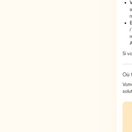
V
a
m
E
/
m
Si v
Où 
Votr
solu