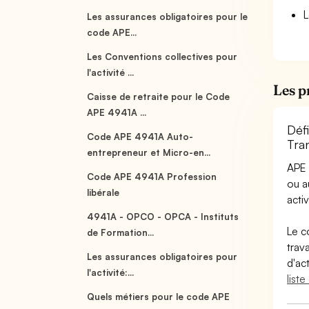
L
Les assurances obligatoires pour le
code APE...
Les Conventions collectives pour
l'activité ...
Les p
Caisse de retraite pour le Code
APE 4941A ...
Déf
Code APE 4941A Auto-
Tran
entrepreneur et Micro-en...
APE 
Code APE 4941A Profession
ou 
libérale
activ
4941A - OPCO - OPCA - Instituts
Le c
de Formation...
trav
Les assurances obligatoires pour
d'ac
l'activité:...
list
Quels métiers pour le code APE