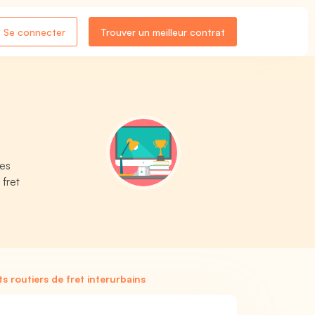
Se connecter
Trouver un meilleur contrat
les
fret
s routiers de fret interurbains