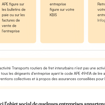
APE figure sur
entreprise
Retr
les bulletins de
figure sur votre
votr
paie ou sur les
KBIS
entr
factures de
Info
vente de
l'entreprise
activité Transports routiers de fret interurbains n'est pas une act
 tous les dirigeants d'entreprise ayant le code APE 4941A de lire 
entions collectives et à propos des assurances conseillées pour l'
ci l'objet social de quelques entreprises appart