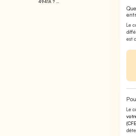
4941A ? ...
Quel
ent
Le c
diff
est 
Pou
Le c
votr
(CFE
déte