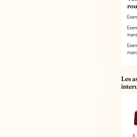
rou
Exem
Exem
tran
Exem
marc
Les a
inter
À 