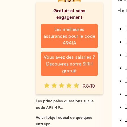
-Le 
Gratuit et sans
engagement
L
Les meilleures
assurances pour le code
L
4941A
L
Vous avez des salariés ?
Découvrez notre SIRH
L
gratuit
L
9,8/10
L
Les principales questions sur le
L
code APE 49...
Voici l'objet social de quelques
L
entrepr...