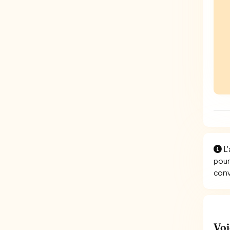
L'
pour
conv
Voi