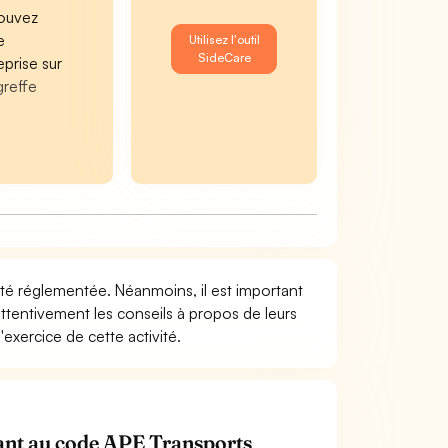
ouvez
e
Utilisez l'outil
SideCare
eprise sur
greffe
ivité réglementée. Néanmoins, il est important
attentivement les conseils à propos de leurs
exercice de cette activité.
enant au code APE Transports