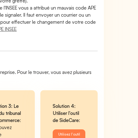
otre greffe).
e l'INSEE vous a attribué un mauvais code APE
le signaler. Il faut envoyer un courrier ou un
lir pour effectuer le changement de votre code
E INSEE
reprise. Pour le trouver, vous avez plusieurs
tion 3: Le
Solution 4:
du tribunal
Utiliser l'outil
commerce
:
de SideCare
:
ouvez
e
Utilisez l'outil