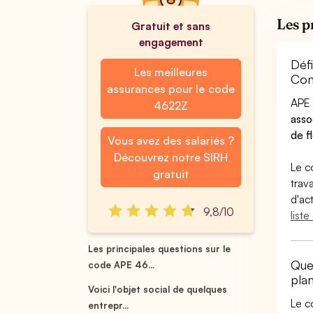
Les p
Gratuit et sans
engagement
Déf
Les meilleures
Com
assurances pour le code
APE 
4622Z
asso
de f
Vous avez des salariés ?
Découvrez notre SIRH
Le c
gratuit
trav
d'ac
9,8/10
list
Les principales questions sur le
Que
code APE 46...
pla
Voici l'objet social de quelques
Le c
entrepr...