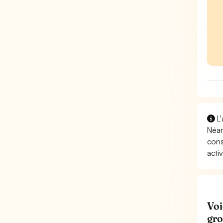
L'
Néan
cons
activ
Voi
gro