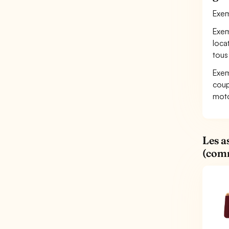
Exem
Exem
loca
tous
Exem
coup
moto
Les a
(comm