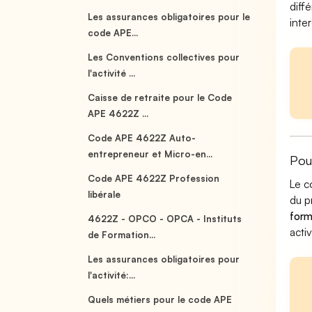
diff
Les assurances obligatoires pour le
inte
code APE...
Les Conventions collectives pour
l'activité ...
Caisse de retraite pour le Code
APE 4622Z ...
Code APE 4622Z Auto-
entrepreneur et Micro-en...
Pou
Code APE 4622Z Profession
Le c
libérale
du p
form
4622Z - OPCO - OPCA - Instituts
acti
de Formation...
Les assurances obligatoires pour
l'activité:...
Quels métiers pour le code APE