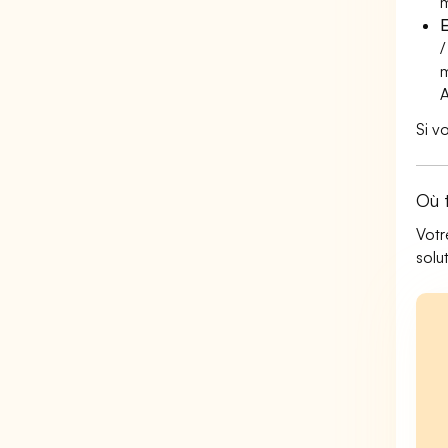
m
E
/
m
Si v
Où 
Votr
solu