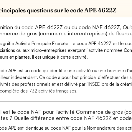
rincipales questions sur le code APE 4622Z
inition du code APE 4622Z ou du code NAF 4622Z, Qu'
merce de gros (commerce interentreprises) de fleurs e
signifie Activité Principale Exercée. Le code APE 4622Z est le 
ciations
ou aux
micro-entreprises
exerçant l'activité nommée
Com
leurs et plantes
. Il est
unique
à cette activité.
ode APE est un code qui identifie une activité ou une branche d'a
ailleur indépendant. Ce code a pour but principal d'effectuer des st
tivités des professionnels et est délivré par l'INSEE lors de
la créat
e complète des 732 activités françaises
.
l est le code NAF pour l'activité Commerce de gros (co
ntes ? Quelle différence entre code NAF 4622Z et cod
ode APE est identique au code NAF pour la Nomenclature des activi