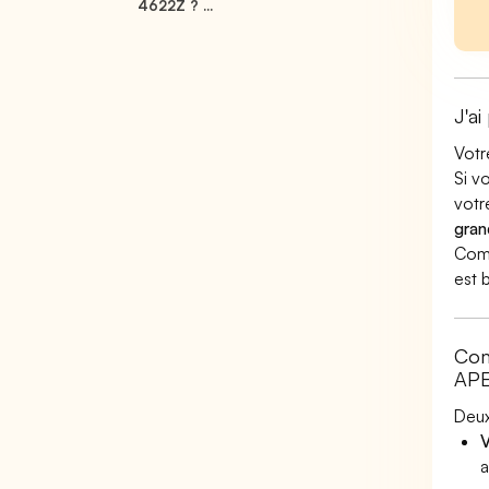
4622Z ? ...
J'ai
Votr
Si v
votr
gran
Comm
est 
Com
APE
Deux
V
a