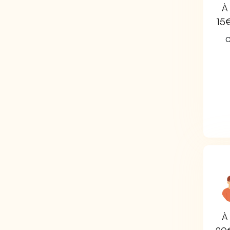
À 
15
C
À 