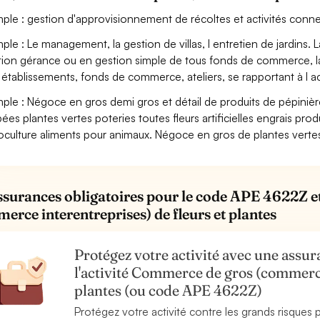
ple : gestion d'approvisionnement de récoltes et activités conn
ple : Le management, la gestion de villas, l entretien de jardins. La 
tion gérance ou en gestion simple de tous fonds de commerce, la pri
 établissements, fonds de commerce, ateliers, se rapportant à l act
ple : Négoce en gros demi gros et détail de produits de pépinière
ées plantes vertes poteries toutes fleurs artificielles engrais produ
culture aliments pour animaux. Négoce en gros de plantes vertes 
ssurances obligatoires pour le code APE 4622Z e
erce interentreprises) de fleurs et plantes
Protégez votre activité avec une assura
l'activité Commerce de gros (commerce
plantes (ou code APE 4622Z)
Protégez votre activité contre les grands risques po