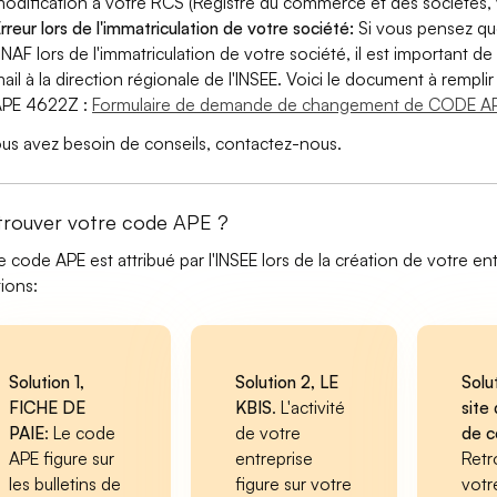
odification à votre RCS (Registre du commerce et des sociétés, v
rreur lors de l'immatriculation de votre société:
Si vous pensez qu
 NAF lors de l'immatriculation de votre société, il est important de 
ail à la direction régionale de l'INSEE. Voici le document à remp
APE 4622Z :
Formulaire de demande de changement de CODE AP
ous avez besoin de conseils, contactez-nous.
trouver votre code APE ?
e code APE est attribué par l'INSEE lors de la création de votre ent
tions:
Solution 1,
Solution 2, LE
Solu
FICHE DE
KBIS
. L'activité
site 
PAIE
: Le code
de votre
de 
APE figure sur
entreprise
Retr
les bulletins de
figure sur votre
votr