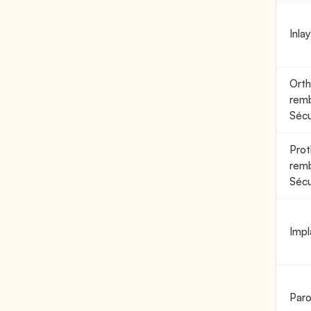
Inla
Orth
remb
Sécu
Prot
remb
Sécu
Impl
Paro