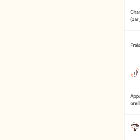
Cham
(par 
Frai
Appa
oreil