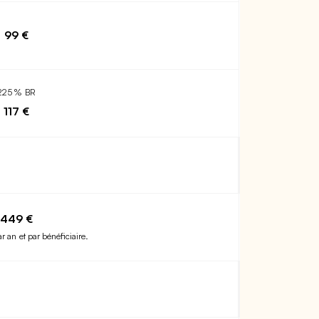
99 €
225 % BR
117 €
449 €
ar an et par bénéficiaire.