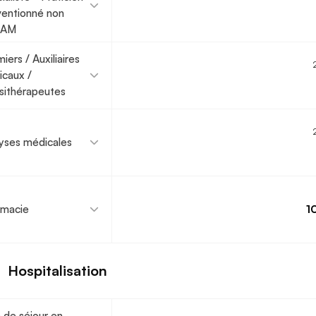
entionné non
TAM
miers / Auxiliaires
caux /
sithérapeutes
yses médicales
rmacie
1
Hospitalisation
s de séjour en