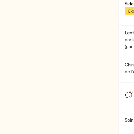
Side
Exc
Lent
par 
(par
Chir
de l'
Soin