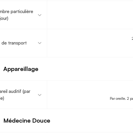
bre particulière
jour)
s de transport
Appareillage
reil auditif (par
le)
Par oreille. 2 p
Médecine Douce