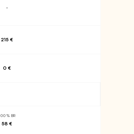
-
215 €
0 €
200 % BR
58 €