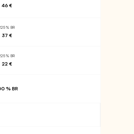
46 €
225 % BR
37 €
225 % BR
22 €
00 % BR