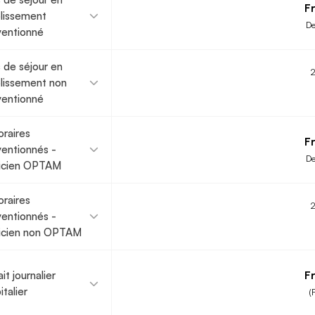
Fr
lissement
De
entionné
s de séjour en
lissement non
entionné
raires
Fr
entionnés -
De
ticien OPTAM
raires
entionnés -
icien non OPTAM
it journalier
Fr
italier
(