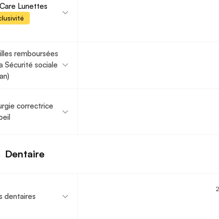
Care Lunettes
lusivité
illes remboursées
la Sécurité sociale
 an)
urgie correctrice
oeil
Dentaire
s dentaires