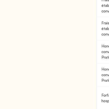
étab
conv
Frai
étab
conv
Hono
conv
Pra
Hono
conv
Prat
Forfa
hosp