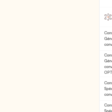
Cons
Géné
con
Cons
Géné
conv
OP
Cons
Spéc
con
Cons
Spéc