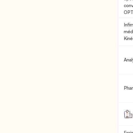
conv
OP
Infir
médi
Kiné
Anal
Pha
Frai