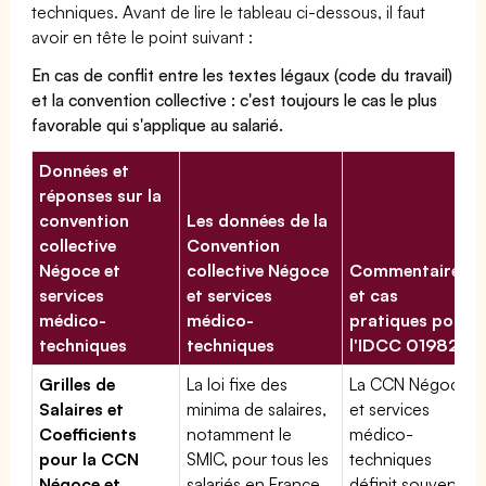
techniques. Avant de lire le tableau ci-dessous, il faut
avoir en tête le point suivant :
En cas de conflit entre les textes légaux (code du travail)
et la convention collective : c'est toujours le cas le plus
favorable qui s'applique au salarié.
Données et
réponses sur la
convention
Les données de la
collective
Convention
Négoce et
collective Négoce
Commentaires
services
et services
et cas
médico-
médico-
pratiques pour
techniques
techniques
l'IDCC 01982
Grilles de
La loi fixe des
La CCN Négoce
Salaires et
minima de salaires,
et services
Coefficients
notamment le
médico-
pour la CCN
SMIC, pour tous les
techniques
Négoce et
salariés en France.
définit souvent