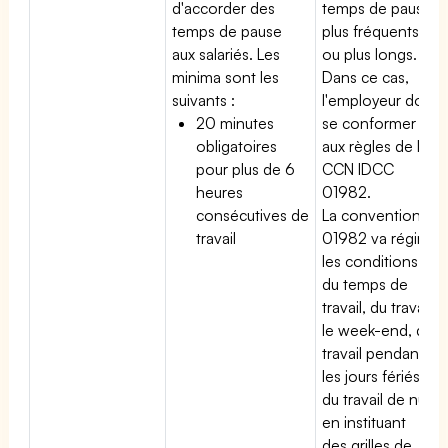
d'accorder des
temps de pause
temps de pause
plus fréquents
aux salariés. Les
ou plus longs.
minima sont les
Dans ce cas,
suivants :
l'employeur doit
20 minutes
se conformer
obligatoires
aux règles de la
pour plus de 6
CCN IDCC
heures
01982.
consécutives de
La convention
travail
01982 va régir
les conditions
du temps de
travail, du travail
le week-end, du
travail pendant
les jours fériés,
du travail de nuit
en instituant
des grilles de