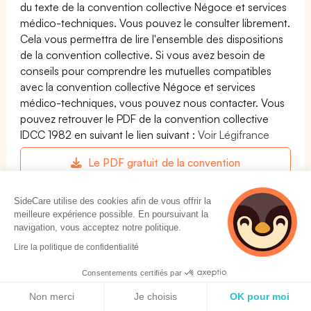
du texte de la convention collective Négoce et services
médico-techniques. Vous pouvez le consulter librement.
Cela vous permettra de lire l'ensemble des dispositions
de la convention collective. Si vous avez besoin de
conseils pour comprendre les mutuelles compatibles
avec la convention collective Négoce et services
médico-techniques, vous pouvez nous contacter. Vous
pouvez retrouver le PDF de la convention collective
IDCC 1982 en suivant le lien suivant :
Voir Légifrance
Le PDF gratuit de la convention
collective Négoce et services médico-
techniques
SideCare utilise des cookies afin de vous offrir la
meilleure expérience possible. En poursuivant la
navigation, vous acceptez notre politique.
Lire la politique de confidentialité
Les meilleures mutuelles pour la convention
collective Négoce et services médico-
Consentements certifiés par
techniques
Politique de cookies
Non merci
Je choisis
OK pour moi
Respectez votre convention collective et trouvez la