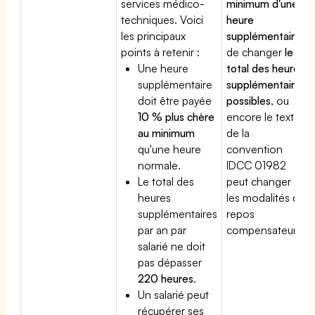
services médico-
minimum d'une
techniques. Voici
heure
les principaux
supplémentaire
,
points à retenir :
de changer
le
Une heure
total des heures
supplémentaire
supplémentaires
doit être payée
possibles
, ou
10 % plus chère
encore le texte
au minimum
de la
qu'une heure
convention
normale.
IDCC 01982
Le total des
peut changer
heures
les modalités du
supplémentaires
repos
par an par
compensateur.
salarié ne doit
pas dépasser
220 heures
.
Un salarié peut
récupérer ses