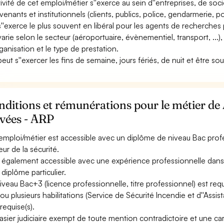
ctivité de cet emploi/métier s''exerce au sein d''entreprises, de soc
rvenants et institutionnels (clients, publics, police, gendarmerie, po
 s''exerce le plus souvent en libéral pour les agents de recherches 
varie selon le secteur (aéroportuaire, évènementiel, transport, ...), l
rganisation et le type de prestation.
 peut s''exercer les fins de semaine, jours fériés, de nuit et être so
ditions et rémunérations pour le métier de
ivées - ARP
emploi/métier est accessible avec un diplôme de niveau Bac profe
eur de la sécurité.
st également accessible avec une expérience professionnelle dans 
 diplôme particulier.
iveau Bac+3 (licence professionnelle, titre professionnel) est req
ou plusieurs habilitations (Service de Sécurité Incendie et d''Assis
requise(s).
asier judiciaire exempt de toute mention contradictoire et une car