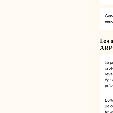
Géné
couv
Les 
ARP
Le p
prof
reve
éga
prév
L’of
de c
trav