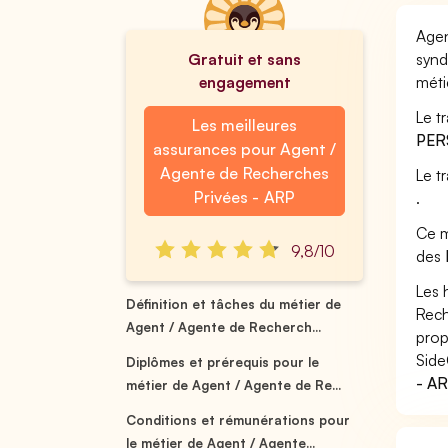
Agen
Gratuit et sans
synd
engagement
méti
Le t
Les meilleures
PER
assurances pour Agent /
Agente de Recherches
Le t
Privées - ARP
.
Ce m
9,8/10
des
Les 
Définition et tâches du métier de
Rech
Agent / Agente de Recherch...
prop
Side
Diplômes et prérequis pour le
- AR
métier de Agent / Agente de Re...
Conditions et rémunérations pour
le métier de Agent / Agente...