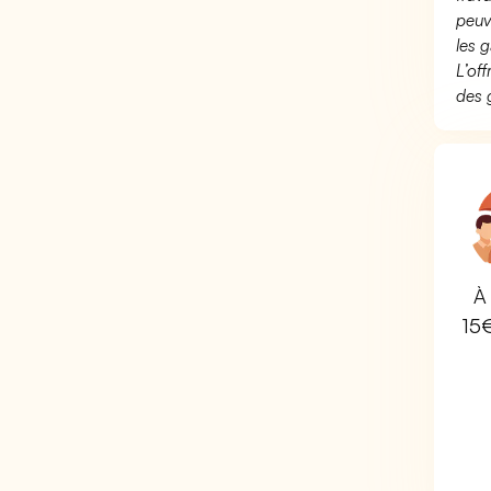
peuv
les g
L’of
des 
À 
15