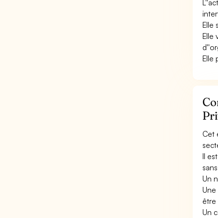
L''a
inte
Elle
Elle 
d''o
Elle
Con
Pr
Cet 
sect
Il e
sans
Un n
Une 
être 
Un c