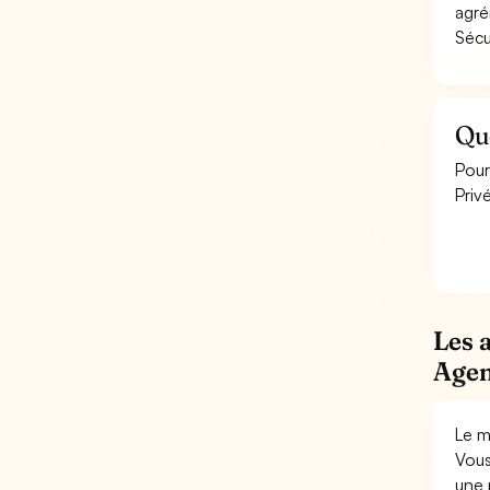
agré
Sécu
Qu
Pour
Priv
Les 
Agen
Le m
Vous
une 