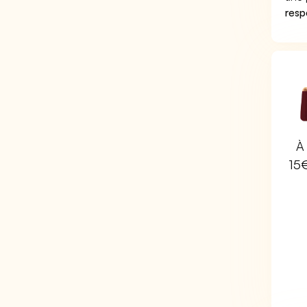
respo
À 
15