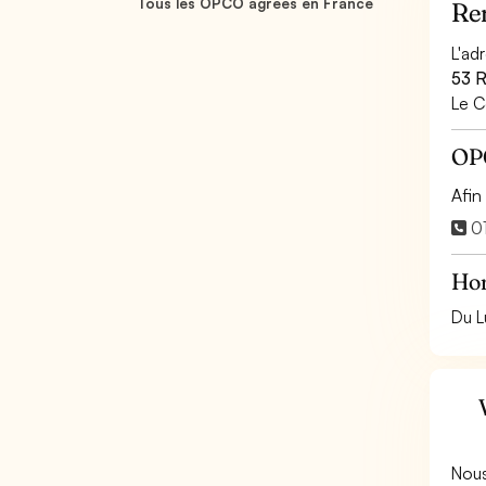
Tous les OPCO agréés en France
Re
L'ad
53 R
Le C
OPC
Afin
01
Hor
Du L
Nous