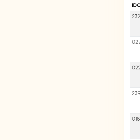
ID
23
02
02
23
01