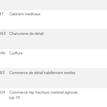
47
Cabinets médicaux
953
Charcuterie de détail
596
Coiffure
483
Commerce de détail habillement textiles
404
Commerce rép tracteurs matériel agricole
bât TP