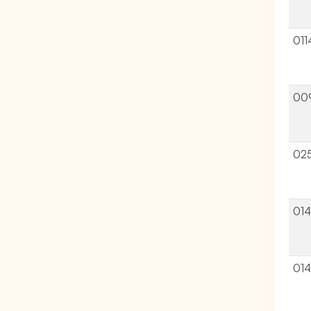
011
00
02
01
01