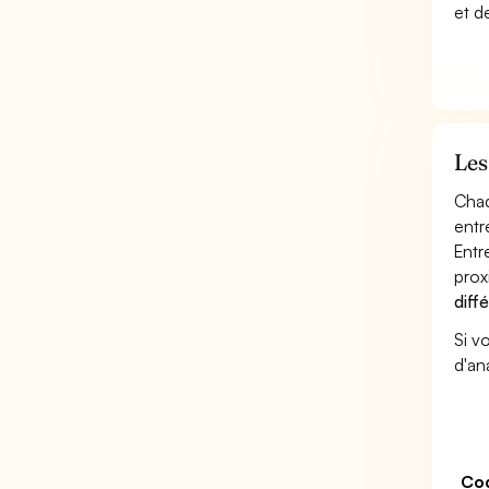
et d
Les
Chaq
entr
Entr
prox
diff
Si v
d'an
Co