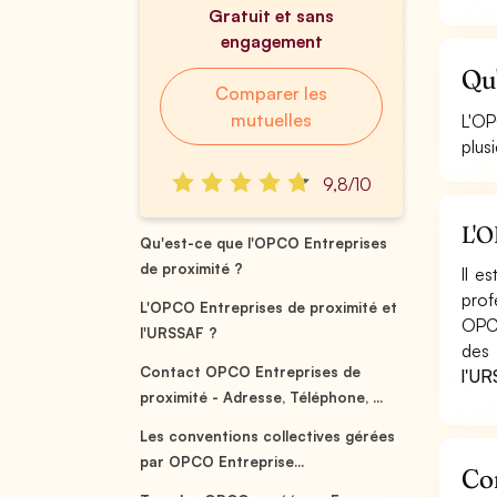
Gratuit et sans
engagement
Qu'
Comparer les
mutuelles
L'OP
plus
9,8/10
L'O
Qu'est-ce que l'OPCO Entreprises
de proximité ?
Il e
prof
L'OPCO Entreprises de proximité et
OPCO
l'URSSAF ?
des 
Contact OPCO Entreprises de
l'UR
proximité - Adresse, Téléphone, ...
Les conventions collectives gérées
par OPCO Entreprise...
Con