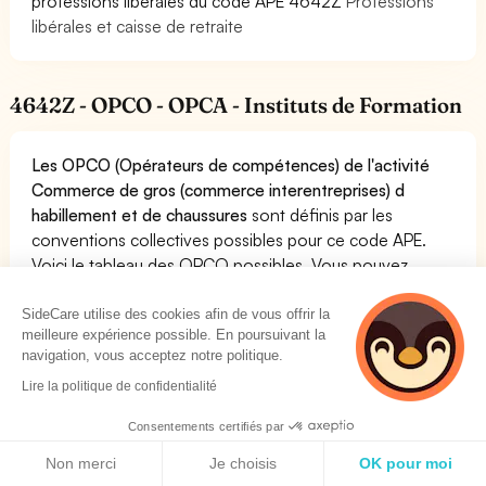
professions libérales du code APE 4642Z
Professions
libérales et caisse de retraite
4642Z - OPCO - OPCA - Instituts de Formation
Les OPCO (Opérateurs de compétences) de l'activité
Commerce de gros (commerce interentreprises) d
habillement et de chaussures
sont définis par les
conventions collectives possibles pour ce code APE.
Voici le tableau des OPCO possibles. Vous pouvez
consulter notre guide pour les OPCO pour le code APE
4642Z sur le lien suivant:
OPCO - OPCA du code APE
SideCare utilise des cookies afin de vous offrir la
meilleure expérience possible. En poursuivant la
4642Z
navigation, vous acceptez notre politique.
Les OPCO sont les organismes chargés de recouvrer la
Lire la politique de confidentialité
taxe d'apprentissage et de financer les alternances et
formations de vos salariés.
Consentements certifiés par
Politique de cookies
Non merci
Je choisis
OK pour moi