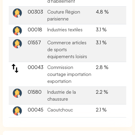
d'habillement
00303
Couture Région
4.8 %
parisienne
00018
Industries textiles
3.1 %
01557
Commerce articles
3.1 %
de sports
équipements loisirs
00043
Commission
2.8 %
courtage importation
exportation
01580
Industrie de la
2.2 %
chaussure
00045
Caoutchouc
2.1 %