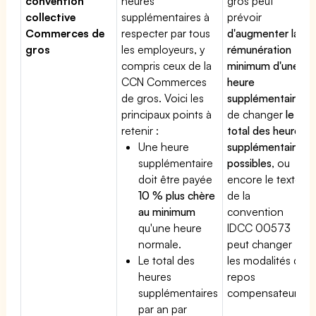
convention
heures
gros peut
collective
supplémentaires à
prévoir
Commerces de
respecter par tous
d'augmenter la
gros
les employeurs, y
rémunération
compris ceux de la
minimum d'une
CCN Commerces
heure
de gros. Voici les
supplémentaire
,
principaux points à
de changer
le
retenir :
total des heures
Une heure
supplémentaires
supplémentaire
possibles
, ou
doit être payée
encore le texte
10 % plus chère
de la
au minimum
convention
qu'une heure
IDCC 00573
normale.
peut changer
Le total des
les modalités du
heures
repos
supplémentaires
compensateur.
par an par