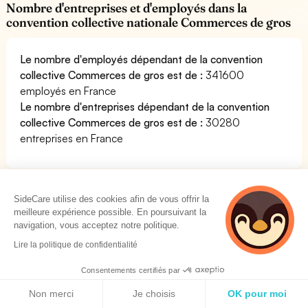
Nombre d'entreprises et d'employés dans la
convention collective nationale Commerces de gros
Le nombre d'employés dépendant de la convention
collective Commerces de gros est de :
341600
employés en France
Le nombre d'entreprises dépendant de la convention
collective Commerces de gros est de :
30280
entreprises en France
Télécharger gratuitement le texte de la
SideCare utilise des cookies afin de vous offrir la
convention collective Commerces de gros
meilleure expérience possible. En poursuivant la
navigation, vous acceptez notre politique.
Lire la politique de confidentialité
Nous avons mis gratuitement à votre disposition le PDF
du texte de la convention collective Commerces de
Consentements certifiés par
gros. Vous pouvez le consulter librement. Cela vous
Politique de cookies
Non merci
Je choisis
OK pour moi
permettra de lire l'ensemble des dispositions de la