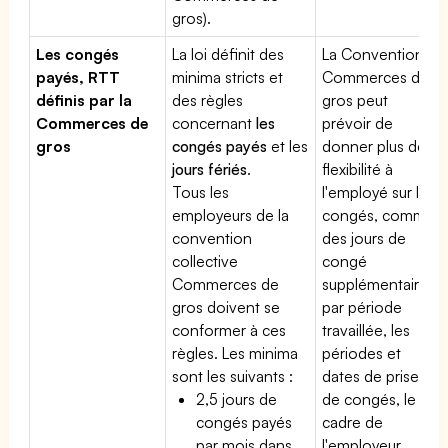
gros).
Les congés
La loi définit des
La Convention
payés, RTT
minima stricts et
Commerces de
définis par la
des règles
gros peut
Commerces de
concernant
les
prévoir de
gros
congés payés
et les
donner plus de
jours fériés
.
flexibilité à
Tous les
l'employé sur les
employeurs de la
congés, comme
convention
des jours de
collective
congé
Commerces de
supplémentaires
gros doivent se
par période
conformer à ces
travaillée, les
règles. Les minima
périodes et
sont les suivants :
dates de prise
2,5 jours de
de congés, le
congés payés
cadre de
par mois dans
l'employeur