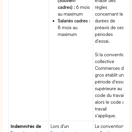
(Souvent
établir des
cadres) :
6 mois
règles
au maximum
concernant les
Salariés cadres :
durées de
8 mois au
préavis de ces
maximum
périodes
d'essai.
Si la convention
collective
Commerces de
gros établit une
période d'essai
supérieure au
code du travail,
alors le code du
travail
s'applique.
Indemnités de
Lors d'un
La convention