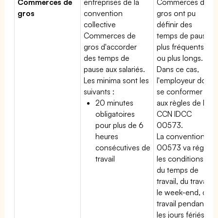
Commerces de
entreprises de la
Commerces de
gros
convention
gros ont pu
collective
définir des
Commerces de
temps de pause
gros d'accorder
plus fréquents
des temps de
ou plus longs.
pause aux salariés.
Dans ce cas,
Les minima sont les
l'employeur doit
suivants :
se conformer
20 minutes
aux règles de la
obligatoires
CCN IDCC
pour plus de 6
00573.
heures
La convention
consécutives de
00573 va régir
travail
les conditions
du temps de
travail, du travail
le week-end, du
travail pendant
les jours fériés,