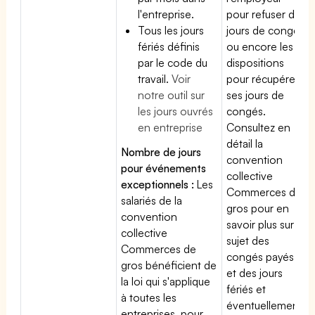
l'entreprise.
pour refuser des
Tous les jours
jours de congés
fériés définis
ou encore les
par le code du
dispositions
travail.
Voir
pour récupérer
notre outil sur
ses jours de
les jours ouvrés
congés.
en entreprise
Consultez en
détail la
Nombre de jours
convention
pour événements
collective
exceptionnels :
Les
Commerces de
salariés de la
gros pour en
convention
savoir plus sur le
collective
sujet des
Commerces de
congés payés
gros bénéficient de
et des jours
la loi qui s'applique
fériés et
à toutes les
éventuellement
entreprises, pour