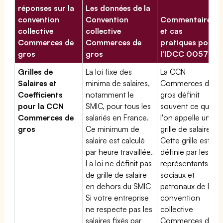
réponses sur la
Les données de la
convention
Convention
Commentaires
collective
collective
et cas
Commerces de
Commerces de
pratiques pour
gros
gros
l'IDCC 00573
Grilles de
La loi fixe des
La CCN
Salaires et
minima de salaires,
Commerces de
Coefficients
notamment le
gros définit
pour la CCN
SMIC, pour tous les
souvent ce que
Commerces de
salariés en France.
l'on appelle une
gros
Ce minimum de
grille de salaires.
salaire est calculé
Cette grille est
par heure travaillée.
définie par les
La loi ne définit pas
représentants
de grille de salaire
sociaux et
en dehors du SMIC
patronaux de la
Si votre entreprise
convention
ne respecte pas les
collective
salaires fixés par
Commerces de