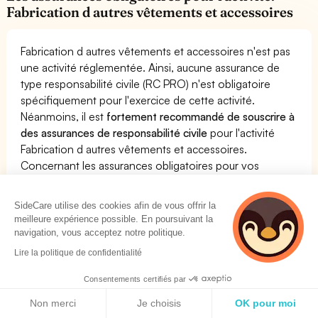
Fabrication d autres vêtements et accessoires
Fabrication d autres vêtements et accessoires n'est pas
une activité réglementée. Ainsi, aucune assurance de
type responsabilité civile (RC PRO) n'est obligatoire
spécifiquement pour l'exercice de cette activité.
Néanmoins, il est
fortement recommandé de souscrire à
des assurances de responsabilité civile
pour l'activité
Fabrication d autres vêtements et accessoires.
Concernant les assurances obligatoires pour vos
employés (Mutuelle Santé et Prévoyance Collective),
vous devez vous référer à votre convention collective.
SideCare utilise des cookies afin de vous offrir la
meilleure expérience possible. En poursuivant la
navigation, vous acceptez notre politique.
Comparez les produits et assurances les plus
Lire la politique de confidentialité
pertinents pour l'activité Fabrication d autres
vêtements et accessoires
Consentements certifiés par
Politique de cookies
Non merci
Je choisis
OK pour moi