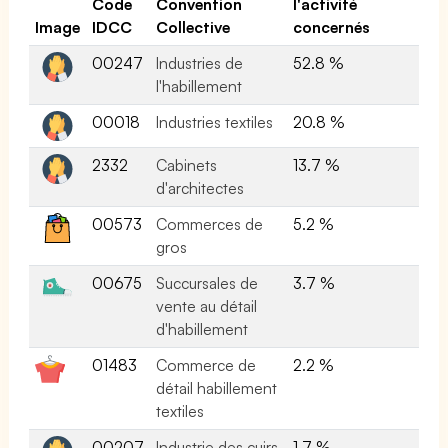
Code
Convention
l'activité
Image
IDCC
Collective
concernés
00247
Industries de
52.8 %
l'habillement
00018
Industries textiles
20.8 %
2332
Cabinets
13.7 %
d'architectes
00573
Commerces de
5.2 %
gros
00675
Succursales de
3.7 %
vente au détail
d'habillement
01483
Commerce de
2.2 %
détail habillement
textiles
00207
Industrie des cuirs
1.7 %