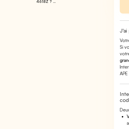
4618Z ? ...
J'ai
Votr
Si v
votr
gran
Inte
APE 
Int
cod
Deux
V
a