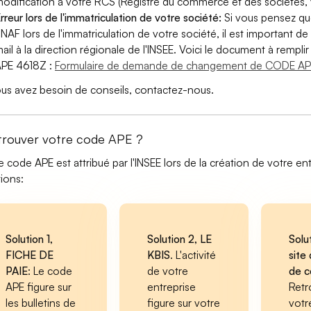
odification à votre RCS (Registre du commerce et des sociétés, v
rreur lors de l'immatriculation de votre société:
Si vous pensez qu
 NAF lors de l'immatriculation de votre société, il est important de 
ail à la direction régionale de l'INSEE. Voici le document à remp
PE 4618Z :
Formulaire de demande de changement de CODE AP
ous avez besoin de conseils, contactez-nous.
trouver votre code APE ?
e code APE est attribué par l'INSEE lors de la création de votre ent
tions:
Solution 1,
Solution 2, LE
Solu
FICHE DE
KBIS
. L'activité
site 
PAIE
: Le code
de votre
de 
APE figure sur
entreprise
Retr
les bulletins de
figure sur votre
votr