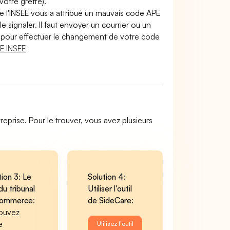
otre greffe).
e l'INSEE vous a attribué un mauvais code APE
le signaler. Il faut envoyer un courrier ou un
lir pour effectuer le changement de votre code
E INSEE
reprise. Pour le trouver, vous avez plusieurs
tion 3: Le
Solution 4:
du tribunal
Utiliser l'outil
commerce
:
de SideCare
:
ouvez
e
Utilisez l'outil