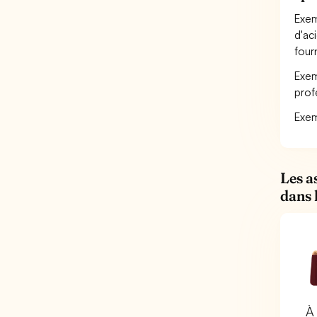
Exem
d'ac
four
Exem
prof
Exem
Les a
dans 
À 