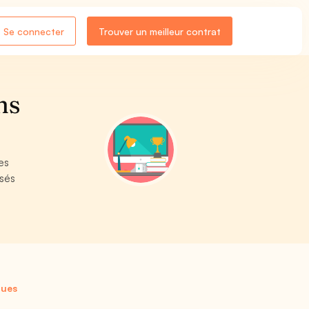
Se connecter
Trouver un meilleur contrat
ns
es
isés
ques