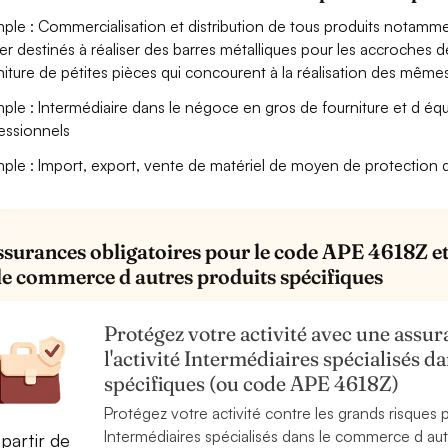
ple : Commercialisation et distribution de tous produits notamment
ier destinés à réaliser des barres métalliques pour les accroches d
niture de pétites pièces qui concourent à la réalisation des même
ple : Intermédiaire dans le négoce en gros de fourniture et d éq
essionnels
ple : Import, export, vente de matériel de moyen de protection 
ssurances obligatoires pour le code APE 4618Z et l
le commerce d autres produits spécifiques
Protégez votre activité avec une assura
l'activité Intermédiaires spécialisés 
spécifiques (ou code APE 4618Z)
Protégez votre activité contre les grands risques po
Intermédiaires spécialisés dans le commerce d aut
partir de