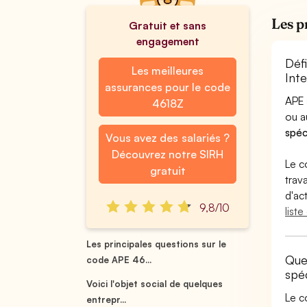
Les p
Gratuit et sans
engagement
Déf
Les meilleures
Int
assurances pour le code
APE 
4618Z
ou 
spéc
Vous avez des salariés ?
Découvrez notre SIRH
Le c
gratuit
trav
d'ac
9,8/10
list
Les principales questions sur le
Que
code APE 46...
spé
Voici l'objet social de quelques
Le c
entrepr...