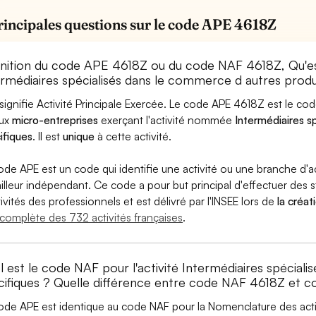
rincipales questions sur le code APE 4618Z
inition du code APE 4618Z ou du code NAF 4618Z, Qu'
ermédiaires spécialisés dans le commerce d autres produi
signifie Activité Principale Exercée. Le code APE 4618Z est le c
aux
micro-entreprises
exerçant l'activité nommée
Intermédiaires s
ifiques
. Il est
unique
à cette activité.
ode APE est un code qui identifie une activité ou une branche d'a
ailleur indépendant. Ce code a pour but principal d'effectuer des st
tivités des professionnels et est délivré par l'INSEE lors de
la créat
e complète des 732 activités françaises
.
l est le code NAF pour l'activité Intermédiaires spécial
cifiques ? Quelle différence entre code NAF 4618Z et 
ode APE est identique au code NAF pour la Nomenclature des activi