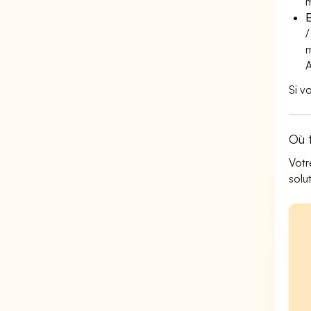
m
E
/
m
A
Si v
Où 
Votr
solu