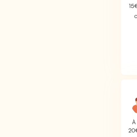
15
C
À 
20€