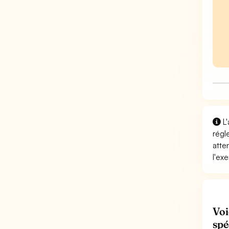
L'
régl
atte
l'exe
Voi
spé