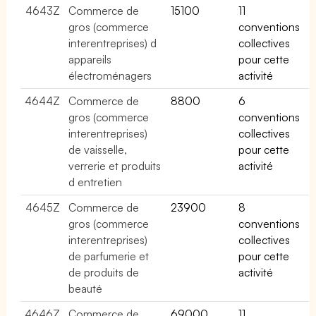
4643Z
Commerce de
15100
11
gros (commerce
conventions
interentreprises) d
collectives
appareils
pour cette
électroménagers
activité
4644Z
Commerce de
8800
6
gros (commerce
conventions
interentreprises)
collectives
de vaisselle,
pour cette
verrerie et produits
activité
d entretien
4645Z
Commerce de
23900
8
gros (commerce
conventions
interentreprises)
collectives
de parfumerie et
pour cette
de produits de
activité
beauté
4646Z
Commerce de
69000
11