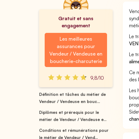
Vend
Gratuit et sans
synd
engagement
méti
Le t
Les meilleures
VEN
assurances pour
Vendeur / Vendeuse en
Le t
boucherie-charcuterie
alim
Ce m
9,8/10
des
Les 
Définition et tâches du métier de
bouc
Vendeur / Vendeuse en bouc...
prop
Side
Diplômes et prérequis pour le
char
métier de Vendeur / Vendeuse e...
Conditions et rémunérations pour
le métier de Vendeur / Vend...