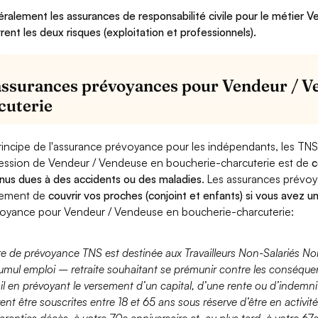
ralement les assurances de responsabilité civile pour le métier 
rent les deux risques (exploitation et professionnels).
assurances prévoyances pour Vendeur / V
cuterie
rincipe de l'assurance prévoyance pour les indépendants, les TNS
ession de Vendeur / Vendeuse en boucherie-charcuterie est de
c
nus dues à des accidents ou des maladies
. Les assurances prévo
lement de
couvrir vos proches (conjoint et enfants) si vous avez u
oyance pour Vendeur / Vendeuse en boucherie-charcuterie:
fre de prévoyance TNS est destinée aux Travailleurs Non-Salariés No
umul emploi – retraite souhaitant se prémunir contre les conséquen
ail en prévoyant le versement d’un capital, d’une rente ou d’indemnit
ent être souscrites entre 18 et 65 ans sous réserve d’être en activi