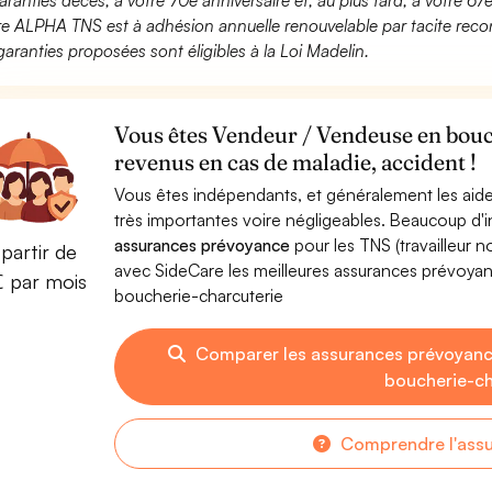
aranties décès, à votre 70e anniversaire et, au plus tard, à votre 67e
fre ALPHA TNS est à adhésion annuelle renouvelable par tacite recon
garanties proposées sont éligibles à la Loi Madelin.
Vous êtes Vendeur / Vendeuse en bouc
revenus en cas de maladie, accident !
Vous êtes indépendants, et généralement les aide
très importantes voire négligeables. Beaucoup d
assurances prévoyance
pour les TNS (travailleur 
partir de
avec SideCare les meilleures assurances prévoy
€ par mois
boucherie-charcuterie
Comparer les assurances prévoyanc
boucherie-ch
Comprendre l'ass