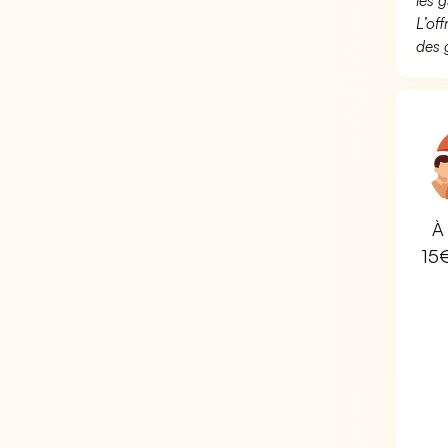
les g
L’of
des 
À 
15