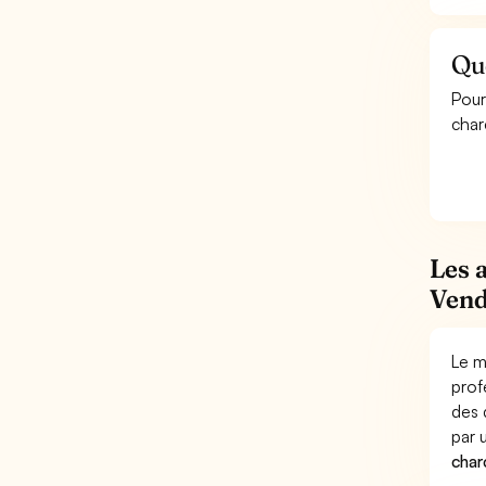
Qu
Pour
char
Les 
Vend
Le m
prof
des 
par
char