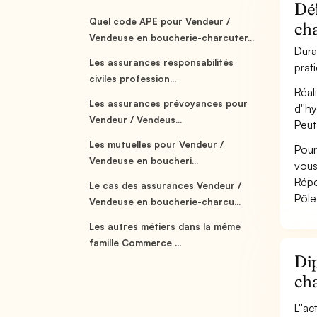
Déf
Quel code APE pour Vendeur /
cha
Vendeuse en boucherie-charcuter...
Dura
Les assurances responsabilités
prat
civiles profession...
Réal
Les assurances prévoyances pour
d''h
Vendeur / Vendeus...
Peut
Les mutuelles pour Vendeur /
Pour
Vendeuse en boucheri...
vous
Répe
Le cas des assurances Vendeur /
Pôle
Vendeuse en boucherie-charcu...
Les autres métiers dans la même
famille Commerce ...
Dip
cha
L''a