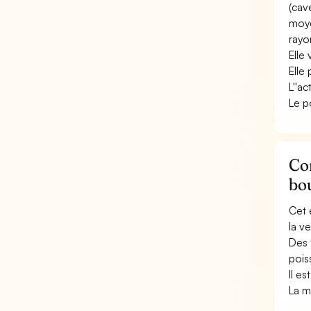
(cav
moye
rayo
Elle 
Elle
L''ac
Le p
Con
bo
Cet 
la v
Des 
pois
Il e
La m