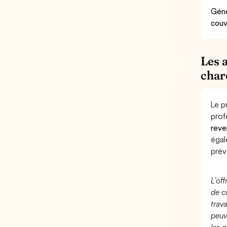
Géné
couv
Les 
char
Le p
prof
reve
éga
prév
L’of
de c
trav
peuv