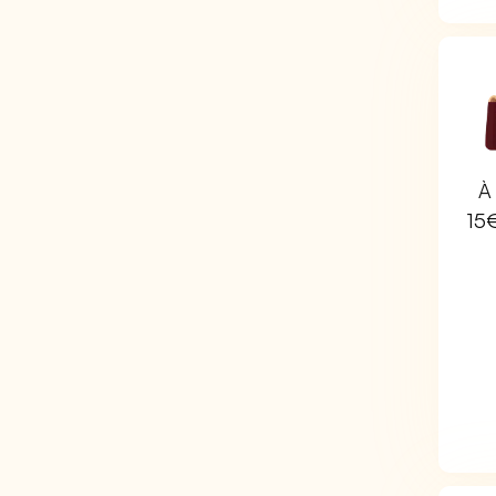
À 
15