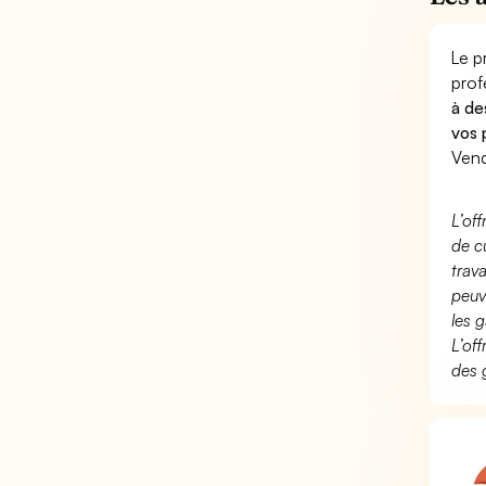
Le p
prof
à de
vos 
Vend
L’of
de c
trav
peuv
les g
L’of
des 