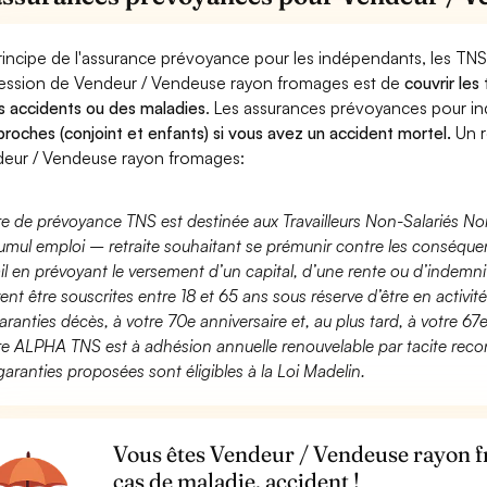
rincipe de l'assurance prévoyance pour les indépendants, les TNS
ession de Vendeur / Vendeuse rayon fromages est de
couvrir les
s accidents ou des maladies
. Les assurances prévoyances pour 
proches (conjoint et enfants) si vous avez un accident mortel.
Un r
eur / Vendeuse rayon fromages:
fre de prévoyance TNS est destinée aux Travailleurs Non-Salariés No
umul emploi – retraite souhaitant se prémunir contre les conséquen
ail en prévoyant le versement d’un capital, d’une rente ou d’indemnit
ent être souscrites entre 18 et 65 ans sous réserve d’être en activi
aranties décès, à votre 70e anniversaire et, au plus tard, à votre 67e
fre ALPHA TNS est à adhésion annuelle renouvelable par tacite recon
garanties proposées sont éligibles à la Loi Madelin.
Vous êtes Vendeur / Vendeuse rayon f
cas de maladie, accident !