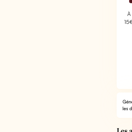
À 
15
Géné
les 
Les 