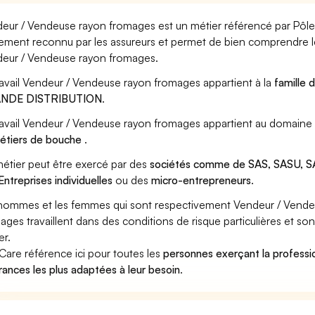
eur / Vendeuse rayon fromages est un métier référencé par Pôle em
ement reconnu par les assureurs et permet de bien comprendre le
eur / Vendeuse rayon fromages.
ravail Vendeur / Vendeuse rayon fromages appartient à la
famille 
NDE DISTRIBUTION
.
ravail Vendeur / Vendeuse rayon fromages appartient au domaine 
étiers de bouche
.
étier peut être exercé par des
sociétés comme de SAS, SASU, SA
Entreprises individuelles
ou des
micro-entrepreneurs
.
hommes et les femmes qui sont respectivement Vendeur / Vend
ages travaillent dans des conditions de risque particulières et so
er.
Care référence ici pour toutes les
personnes exerçant la profess
rances les plus adaptées à leur besoin
.