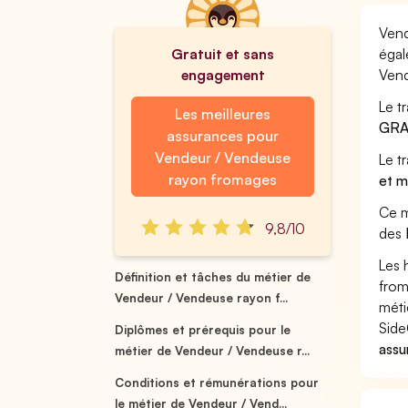
Vend
Gratuit et sans
égal
engagement
Vend
Le t
Les meilleures
GRA
assurances pour
Vendeur / Vendeuse
Le t
rayon fromages
et m
Ce m
9,8/10
des
Les 
Définition et tâches du métier de
from
Vendeur / Vendeuse rayon f...
méti
Side
Diplômes et prérequis pour le
assu
métier de Vendeur / Vendeuse r...
Conditions et rémunérations pour
le métier de Vendeur / Vend...