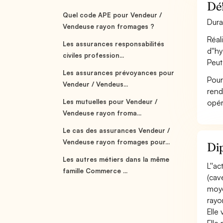
Déf
Quel code APE pour Vendeur /
Dura
Vendeuse rayon fromages ?
Réal
Les assurances responsabilités
d''h
civiles profession...
Peut
Les assurances prévoyances pour
Pour
Vendeur / Vendeus...
rend
Les mutuelles pour Vendeur /
opér
Vendeuse rayon froma...
Le cas des assurances Vendeur /
Vendeuse rayon fromages pour...
Di
Les autres métiers dans la même
L''a
famille Commerce ...
(cav
moye
rayo
Elle 