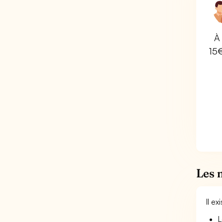
À 
15
Les 
Il e
L