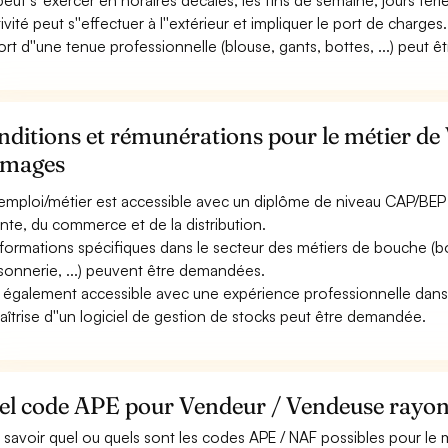
 peut s''exercer en horaires décalés, les fins de semaine, jours féri
tivité peut s''effectuer à l''extérieur et impliquer le port de charges.
ort d''une tenue professionnelle (blouse, gants, bottes, ...) peut êt
nditions et rémunérations pour le métier d
omages
emploi/métier est accessible avec un diplôme de niveau CAP/BEP à 
ente, du commerce et de la distribution.
formations spécifiques dans le secteur des métiers de bouche (bo
sonnerie, ...) peuvent être demandées.
st également accessible avec une expérience professionnelle dans 
aîtrise d''un logiciel de gestion de stocks peut être demandée.
el code APE pour Vendeur / Vendeuse rayon
 savoir quel ou quels sont les codes APE / NAF possibles pour le