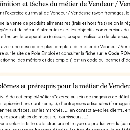
inition et tâches du métier de Vendeur / V
nt l'exercice du travail de Vendeur / Vendeuse rayon fromages, les
ise la vente de produits alimentaires (frais et hors frais) selon l
ygiène et de sécurité alimentaires et les objectifs commerciaux de l
 effectuer la préparation (cuisson, coupe, réalisation de plateaux, ..
 avoir une description plus complète du métier de Vendeur / V
re sur le site de Pôle Emploi et consulter la fiche sur le
Code ROM
ationnel des métiers et des emplois) est un code qui permet d'ide
plômes et prérequis pour le métier de Vend
ctivité de cet emploi/métier s''exerce au sein de magasins de détai
e, épicerie fine, confiserie,...), d''entreprises artisanales (fromage
nnes surfaces, sur les marchés, ... en contact avec les clients, en
n, responsables de magasin, fournisseurs, ...).
varie selon la taille de la structure et le type de produit vendu (pains