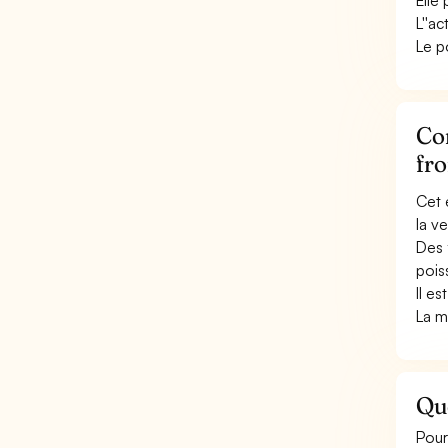
Elle
L''ac
Le p
Co
fr
Cet 
la v
Des 
pois
Il e
La m
Qu
Pour