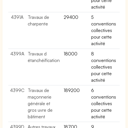
pour cette
activité
4391A
Travaux de
29400
5
charpente
conventions
collectives
pour cette
activité
4399A
Travaux d
18000
8
étanchéification
conventions
collectives
pour cette
activité
4399C
Travaux de
189200
6
maçonnerie
conventions
générale et
collectives
gros uvre de
pour cette
bâtiment
activité
4399D
Autres travaux
18700
9