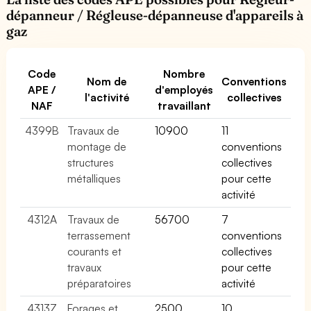
dépanneur / Régleuse-dépanneuse d'appareils à
gaz
Code
Nombre
Nom de
Conventions
APE /
d'employés
l'activité
collectives
NAF
travaillant
4399B
Travaux de
10900
11
montage de
conventions
structures
collectives
métalliques
pour cette
activité
4312A
Travaux de
56700
7
terrassement
conventions
courants et
collectives
travaux
pour cette
préparatoires
activité
4313Z
Forages et
2500
10