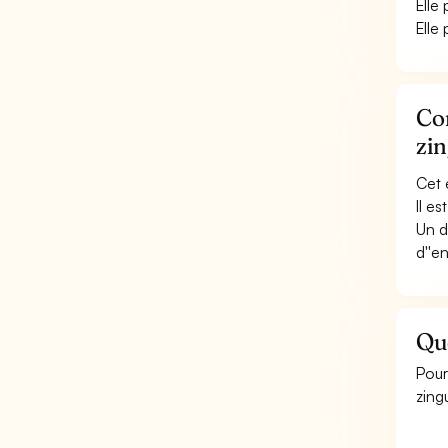
Elle
Elle
Con
zi
Cet 
Il e
Un d
d''e
Qu
Pour
zing