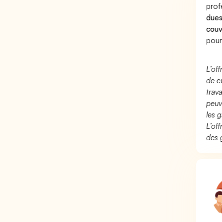
prof
dues
couv
pour
L’of
de c
trav
peuv
les g
L’of
des 