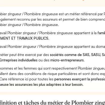
bier zingueur / Plombière zingueuse est un métier référencé par Pô
également reconnu par les assureurs et permet de bien comprendr
bier zingueur / Plombière zingueuse.
ravail Plombier zingueur / Plombière zingueuse appartient à la
fami
IMENT ET TRAVAUX PUBLICS
.
ravail Plombier zingueur / Plombière zingueuse appartient au doma
étier peut être exercé par des
sociétés comme de SAS, SASU, SA
Entreprises individuelles
ou des
micro-entrepreneurs
.
hommes et les femmes qui sont respectivement Plombier zingueu
aillent dans des conditions de risque particulières et sont donc ex
Care référence ici pour toutes les
personnes exerçant la professi
ueuse les assurances les plus adaptées à leur besoin
.
inition et tâches du métier de Plombier zin