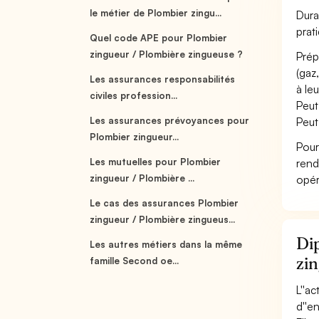
le métier de Plombier zingu...
Dura
prat
Quel code APE pour Plombier
zingueur / Plombière zingueuse ?
Prép
(gaz
Les assurances responsabilités
à le
civiles profession...
Peut
Les assurances prévoyances pour
Peut
Plombier zingueur...
Pour
Les mutuelles pour Plombier
rend
zingueur / Plombière ...
opér
Le cas des assurances Plombier
zingueur / Plombière zingueus...
Dip
Les autres métiers dans la même
zi
famille Second oe...
L''a
d''e