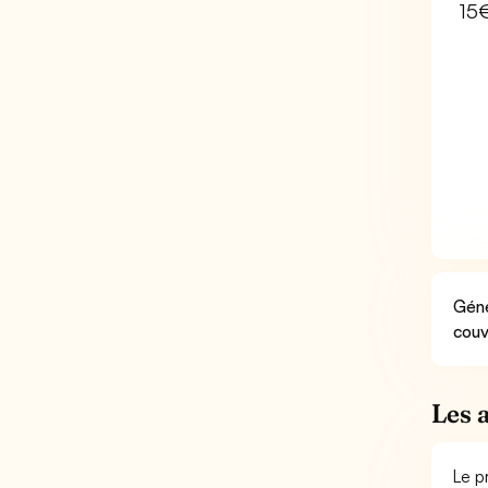
15
Géné
couv
Les 
Le p