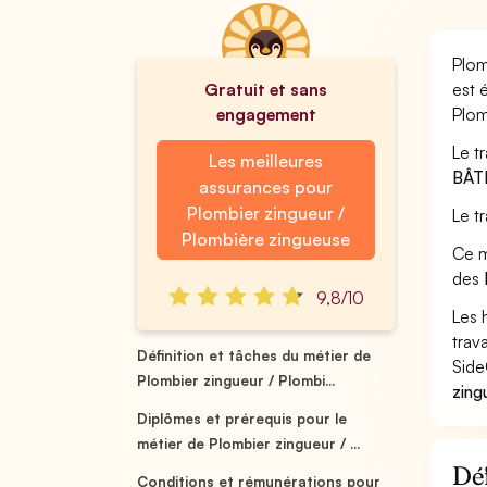
Plom
Gratuit et sans
est 
engagement
Plom
Le t
Les meilleures
BÂT
assurances pour
Plombier zingueur /
Le t
Plombière zingueuse
Ce m
des
9,8/10
Les 
trav
Définition et tâches du métier de
Side
Plombier zingueur / Plombi...
zing
Diplômes et prérequis pour le
métier de Plombier zingueur / ...
Déf
Conditions et rémunérations pour