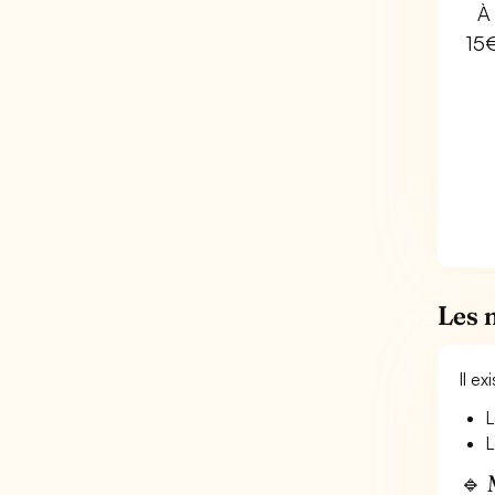
À 
15
Les 
Il e
L
L
🔹 