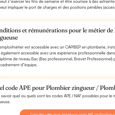
 peut s''exercer les fins de semaine et être soumise à des astreinte
 peut impliquer le port de charges et des positions pénibles (accessib
ditions et rémunérations pour le métier de
ngueuse
emploi/métier est accessible avec un CAP/BEP en plomberie, instal
st également accessible avec une expérience professionnelle dans 
iplôme de niveau Bac (Bac professionnel, Brevet Professionnel)
ncadrement d''équipe.
el code APE pour Plombier zingueur / Plomb
 savoir quel ou quels sont les codes APE / NAF possibles pour le 
ueuse.
Consultez cette page dédiée aux codes APE de Plombier z