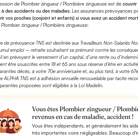
ession de Plombier zingueur / Plombière zingueuse est de
couvrir
 à des accidents ou des maladies
. Les assurances prévoyances 
rir vos proches (conjoint et enfants) si vous avez un accident mort
 Plombier zingueur / Plombière zingueuse:
fre de prévoyance TNS est destinée aux Travailleurs Non-Salariés No
umul emploi – retraite souhaitant se prémunir contre les conséquen
ail en prévoyant le versement d’un capital, d’une rente ou d’indemnit
ent être souscrites entre 18 et 65 ans sous réserve d’être en activi
aranties décès, à votre 70e anniversaire et, au plus tard, à votre 67e
fre ALPHA TNS est à adhésion annuelle renouvelable par tacite recon
garanties proposées sont éligibles à la Loi Madelin.
Vous êtes Plombier zingueur / Plombi
revenus en cas de maladie, accident !
Vous êtes indépendants, et généralement les aide
très importantes voire négligeables. Beaucoup d