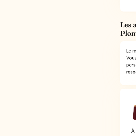
Les 
Plom
Le m
Vous
pers
respo
À 