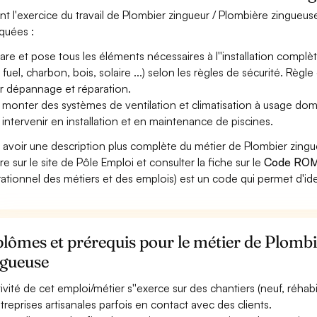
nt l'exercice du travail de Plombier zingueur / Plombière zingueuse
iquées :
are et pose tous les éléments nécessaires à l''installation complè
, fuel, charbon, bois, solaire ...) selon les règles de sécurité. Règl
ur dépannage et réparation.
 monter des systèmes de ventilation et climatisation à usage dom
 intervenir en installation et en maintenance de piscines.
 avoir une description plus complète du métier de Plombier zing
re sur le site de Pôle Emploi et consulter la fiche sur le
Code ROM
ationnel des métiers et des emplois) est un code qui permet d'ide
lômes et prérequis pour le métier de Plomb
ngueuse
ctivité de cet emploi/métier s''exerce sur des chantiers (neuf, réhab
ntreprises artisanales parfois en contact avec des clients.