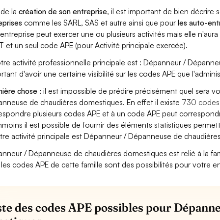
 de la
création de son entreprise
, il est important de bien décrire 
eprises
comme les SARL, SAS et autre ainsi que pour
les auto-en
entreprise peut exercer une ou plusieurs activités mais elle n'aur
T et un seul code APE (pour Activité principale exercée).
otre activité professionnelle principale est : Dépanneur / Dépann
rtant d'avoir une certaine visibilité sur les codes APE que l'adminis
ière chose :
il est impossible de prédire précisément quel sera 
nneuse de chaudières domestiques. En effet il existe
730 codes
espondre plusieurs codes APE et à un code APE peut correspondre
moins il est possible de fournir des éléments statistiques perm
otre activité principale est Dépanneur / Dépanneuse de chaudièr
nneur / Dépanneuse de chaudières domestiques est relié à la famill
 les codes APE de cette famille sont des possibilités pour votre en
iste des codes APE possibles pour Dépann