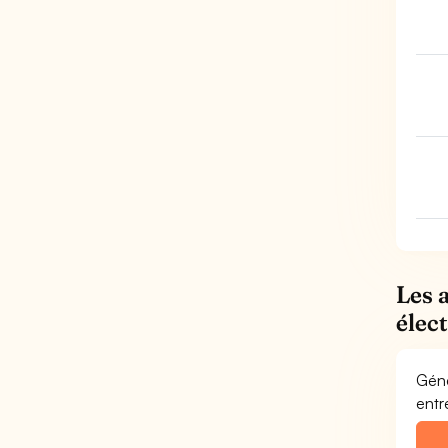
Les 
élec
Géné
entr