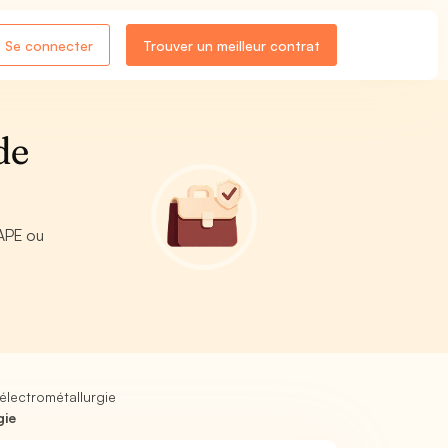
Se connecter
Trouver un meilleur contrat
de
 APE ou
électrométallurgie
gie