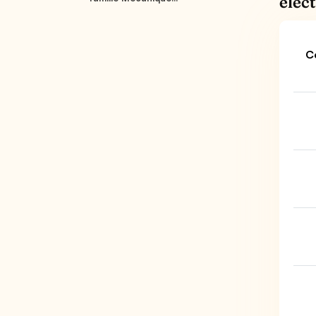
élec
C