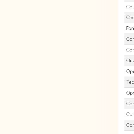
Cou
Che
Fon
Con
Con
Ouv
Opé
Tec
Opé
Con
Con
Con