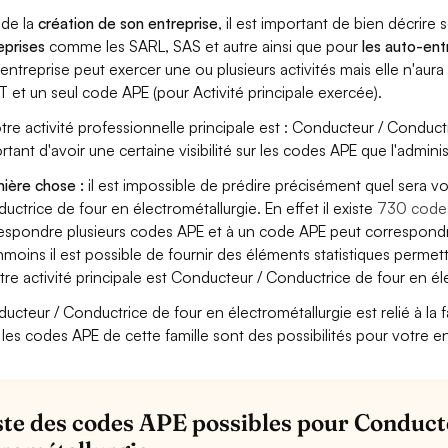
 de la
création de son entreprise
, il est important de bien décrire 
eprises
comme les SARL, SAS et autre ainsi que pour
les auto-en
entreprise peut exercer une ou plusieurs activités mais elle n'aur
T et un seul code APE (pour Activité principale exercée).
otre activité professionnelle principale est : Conducteur / Conductr
rtant d'avoir une certaine visibilité sur les codes APE que l'adminis
ière chose :
il est impossible de prédire précisément quel sera 
uctrice de four en électrométallurgie. En effet il existe
730 code
espondre plusieurs codes APE et à un code APE peut correspondre
moins il est possible de fournir des éléments statistiques perm
otre activité principale est Conducteur / Conductrice de four en él
ucteur / Conductrice de four en électrométallurgie est relié à la fam
 les codes APE de cette famille sont des possibilités pour votre en
iste des codes APE possibles pour Conduct