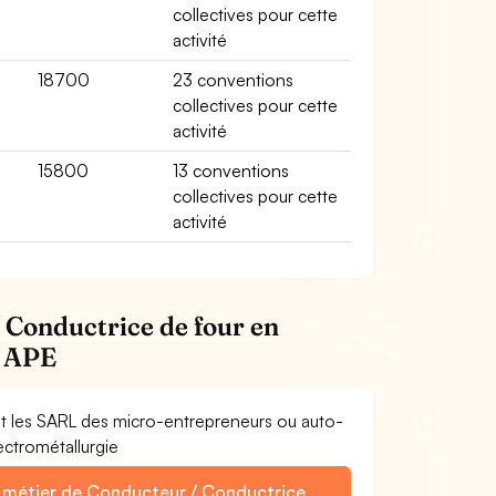
collectives pour cette
activité
18700
23 conventions
s
collectives pour cette
activité
15800
13 conventions
collectives pour cette
activité
 Conductrice de four en
s APE
et les SARL des micro-entrepreneurs ou auto-
ectrométallurgie
e métier de Conducteur / Conductrice