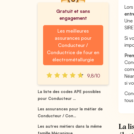
Lors
Gratuit et sans
entr
engagement
Une 
SIRE
Les meilleures
assurances pour
Si v
impo
Conducteur /
Conductrice de four en
Prem
électrométallurgie
Cond
corr
9,8/10
Néan
si v
La liste des codes APE possibles
Cond
pour Conducteur ...
tous
Les assurances pour le métier de
Conducteur / Con...
La l
Les autres métiers dans la même
famille Mécanique...