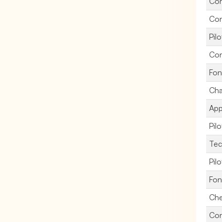
Con
Con
Pil
Con
Fon
Cha
App
Pil
Tec
Pil
Fon
Che
Con