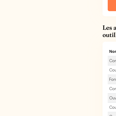
Les 
outi
Nom
Con
Cou
Fon
Con
Ouv
Cou