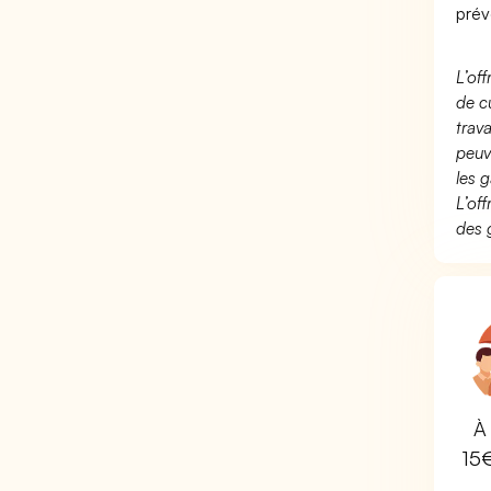
prév
L’of
de c
trav
peuv
les g
L’of
des 
À 
15