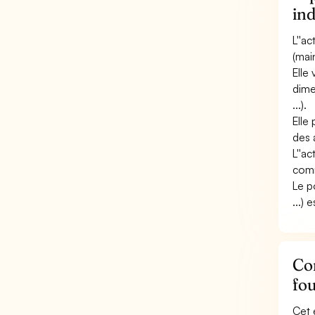
in
L''a
(mai
Elle 
dime
...).
Elle
des 
L''ac
comm
Le p
...) 
Con
fou
Cet 