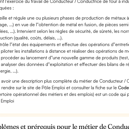
nt l'exercice du travail de Conducteur / Conductrice de four à indu
iquées :
eille et régule une ou plusieurs phases de production de métaux à
nage, ...) en vue de l''obtention de métal en fusion, de pièces semi-f
ées, ...). Intervient selon les règles de sécurité, de sûreté, les 
ction (qualité, coûts, délais, ...).
rôle l''état des équipements et effectue des opérations d''entreti
 piloter les installations à distance et réaliser des opérations 
 procéder au lancement d''une nouvelle gamme de produits (test, r
 analyser des données d''exploitation et effectuer des bilans de 
ergie, ...).
 avoir une description plus complète du métier de Conducteur / 
 rendre sur le site de Pôle Emploi et consulter la fiche sur le
Code
rtoire opérationnel des métiers et des emplois) est un code qui p
 Emploi
lômes et prérequis pour le métier de Conduc