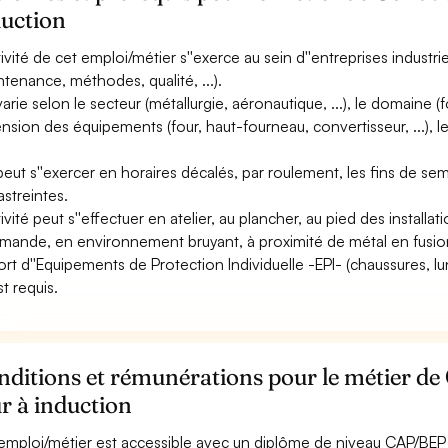
duction
ctivité de cet emploi/métier s''exerce au sein d''entreprises industri
ntenance, méthodes, qualité, ...).
varie selon le secteur (métallurgie, aéronautique, ...), le domaine (fon
nsion des équipements (four, haut-fourneau, convertisseur, ...), le
 peut s''exercer en horaires décalés, par roulement, les fins de sem
astreintes.
tivité peut s''effectuer en atelier, au plancher, au pied des installa
ande, en environnement bruyant, à proximité de métal en fusio
ort d''Equipements de Protection Individuelle -EPI- (chaussures, l
est requis.
ditions et rémunérations pour le métier de
r à induction
emploi/métier est accessible avec un diplôme de niveau CAP/BEP à