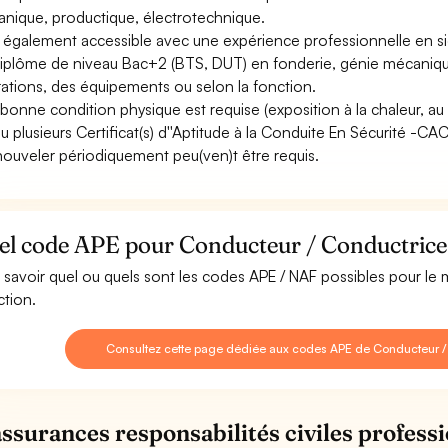
nique, productique, électrotechnique.
st également accessible avec une expérience professionnelle en si
iplôme de niveau Bac+2 (BTS, DUT) en fonderie, génie mécanique 
ations, des équipements ou selon la fonction.
bonne condition physique est requise (exposition à la chaleur, au bru
u plusieurs Certificat(s) d''Aptitude à la Conduite En Sécurité -C
nouveler périodiquement peu(ven)t être requis.
el code APE pour Conducteur / Conductrice 
 savoir quel ou quels sont les codes APE / NAF possibles pour le
ction.
Consultez cette page dédiée aux codes APE de Conducteur / 
assurances responsabilités civiles professi