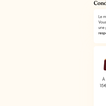
Cond
Le m
Vous
une 
respo
À 
15