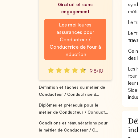
Gratuit et sans
synd
engagement
méti
Le t
Les meilleures
assurances pour
Le t
Conducteur /
trav
Conductrice de four à
Ce m
induction
des
Les 
9,8/10
four
leur 
Définition et tâches du métier de
Side
Conducteur / Conductrice d...
indu
Diplômes et prérequis pour le
métier de Conducteur / Conduct...
Déf
Conditions et rémunérations pour
in
le métier de Conducteur / C...