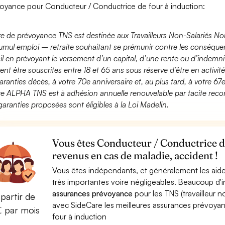
oyance pour Conducteur / Conductrice de four à induction:
fre de prévoyance TNS est destinée aux Travailleurs Non-Salariés No
umul emploi – retraite souhaitant se prémunir contre les conséquen
ail en prévoyant le versement d’un capital, d’une rente ou d’indemnit
ent être souscrites entre 18 et 65 ans sous réserve d’être en activi
aranties décès, à votre 70e anniversaire et, au plus tard, à votre 67e
fre ALPHA TNS est à adhésion annuelle renouvelable par tacite recon
garanties proposées sont éligibles à la Loi Madelin.
Vous êtes Conducteur / Conductrice de
revenus en cas de maladie, accident !
Vous êtes indépendants, et généralement les aide
très importantes voire négligeables. Beaucoup d
assurances prévoyance
pour les TNS (travailleur 
partir de
avec SideCare les meilleures assurances prévoy
€ par mois
four à induction