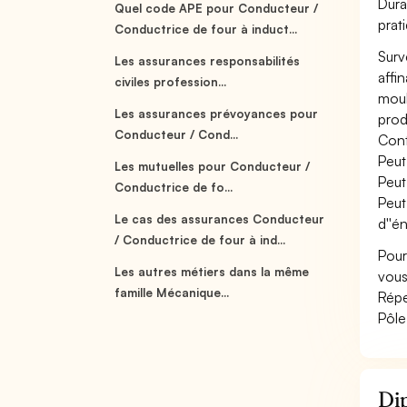
Dura
Quel code APE pour Conducteur /
prat
Conductrice de four à induct...
Surv
Les assurances responsabilités
affi
civiles profession...
moul
Les assurances prévoyances pour
produ
Conducteur / Cond...
Cont
Peut
Les mutuelles pour Conducteur /
Peut
Conductrice de fo...
Peut
Le cas des assurances Conducteur
d''én
/ Conductrice de four à ind...
Pour
Les autres métiers dans la même
vous
famille Mécanique...
Répe
Pôle
Dip