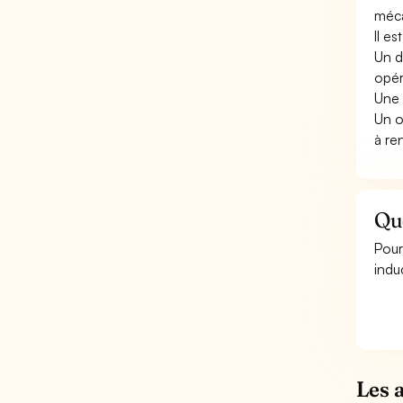
méca
Il e
Un d
opér
Une 
Un o
à re
Qu
Pour
indu
Les 