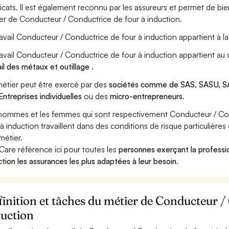
icats. Il est également reconnu par les assureurs et permet de bi
er de Conducteur / Conductrice de four à induction.
ravail Conducteur / Conductrice de four à induction appartient à l
ravail Conducteur / Conductrice de four à induction appartient au
ail des métaux et outillage
.
étier peut être exercé par des
sociétés comme de SAS, SASU, SA
Entreprises individuelles
ou des
micro-entrepreneurs
.
hommes et les femmes qui sont respectivement Conducteur / Con
 à induction travaillent dans des conditions de risque particulièr
métier.
Care référence ici pour toutes les
personnes exerçant la professi
ction les assurances les plus adaptées à leur besoin
.
inition et tâches du métier de Conducteur /
duction