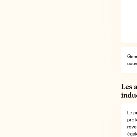
Géné
couv
Les 
indu
Le p
prof
reve
éga