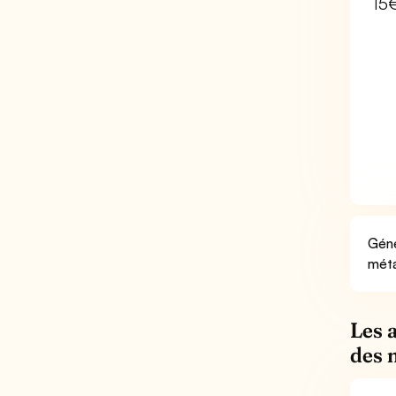
15
Géné
méta
Les 
des 