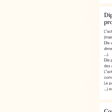
Dip
pr
L''a
(mai
Elle 
dime
...).
Elle
des 
L''ac
comm
Le p
...) 
Con