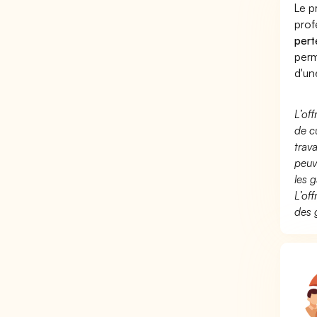
Le p
prof
pert
perm
d'un
L’of
de c
trav
peuv
les g
L’of
des 