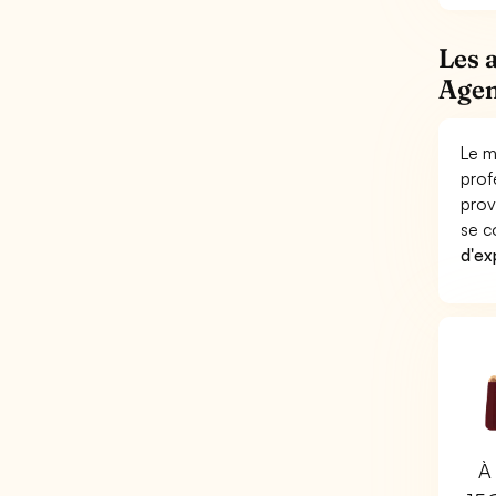
Les 
Agen
Le m
prof
prov
se c
d'ex
À 