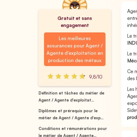
Agen
Gratuit et sans
entr
engagement
inhé
Le t
Les meilleures
IND
assurances pour Agent /
Agente d'exploitation en
Le t
production des métaux
Méca
Ce m
9,8/10
des
Les 
Définition et tâches du métier de
Agen
Agent / Agente d'exploitat...
expo
Side
Diplômes et prérequis pour le
prod
métier de Agent / Agente d'exp...
Conditions et rémunérations pour
le métier de Agent / Agente...