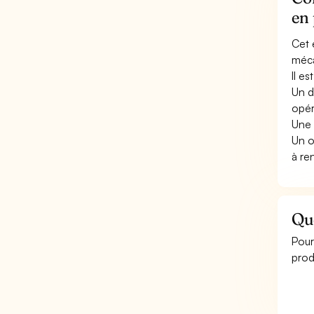
en
Cet 
méca
Il e
Un d
opér
Une 
Un o
à re
Que
Pour
prod