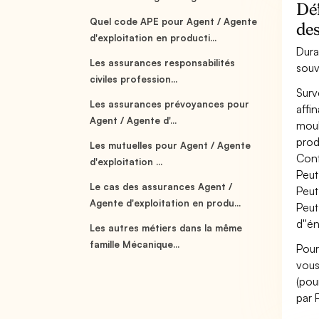
Déf
Quel code APE pour Agent / Agente
de
d'exploitation en producti...
Dura
Les assurances responsabilités
souv
civiles profession...
Surv
Les assurances prévoyances pour
affi
Agent / Agente d'...
moul
produ
Les mutuelles pour Agent / Agente
Cont
d'exploitation ...
Peut
Le cas des assurances Agent /
Peut
Agente d'exploitation en produ...
Peut
d''én
Les autres métiers dans la même
famille Mécanique...
Pour
vous
(pou
par 