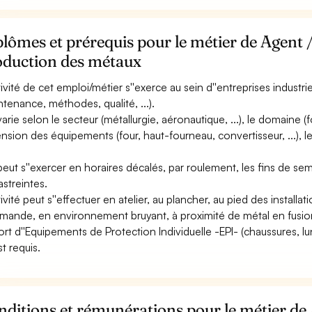
lômes et prérequis pour le métier de Agent /
oduction des métaux
ctivité de cet emploi/métier s''exerce au sein d''entreprises industri
ntenance, méthodes, qualité, ...).
varie selon le secteur (métallurgie, aéronautique, ...), le domaine (fon
nsion des équipements (four, haut-fourneau, convertisseur, ...), le
 peut s''exercer en horaires décalés, par roulement, les fins de sem
astreintes.
tivité peut s''effectuer en atelier, au plancher, au pied des installa
ande, en environnement bruyant, à proximité de métal en fusio
ort d''Equipements de Protection Individuelle -EPI- (chaussures, l
est requis.
ditions et rémunérations pour le métier de 