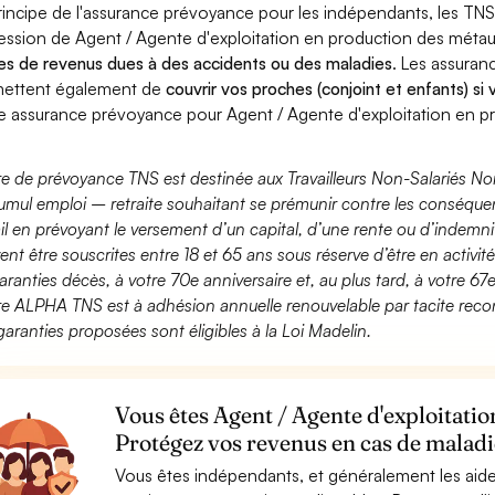
rincipe de l'assurance prévoyance pour les indépendants, les TNS
ession de Agent / Agente d'exploitation en production des méta
es de revenus dues à des accidents ou des maladies
. Les assura
ettent également de
couvrir vos proches (conjoint et enfants) si
e assurance prévoyance pour Agent / Agente d'exploitation en p
fre de prévoyance TNS est destinée aux Travailleurs Non-Salariés No
umul emploi – retraite souhaitant se prémunir contre les conséquen
ail en prévoyant le versement d’un capital, d’une rente ou d’indemnit
ent être souscrites entre 18 et 65 ans sous réserve d’être en activi
aranties décès, à votre 70e anniversaire et, au plus tard, à votre 67e
fre ALPHA TNS est à adhésion annuelle renouvelable par tacite recon
garanties proposées sont éligibles à la Loi Madelin.
Vous êtes Agent / Agente d'exploitati
Protégez vos revenus en cas de maladie
Vous êtes indépendants, et généralement les aide