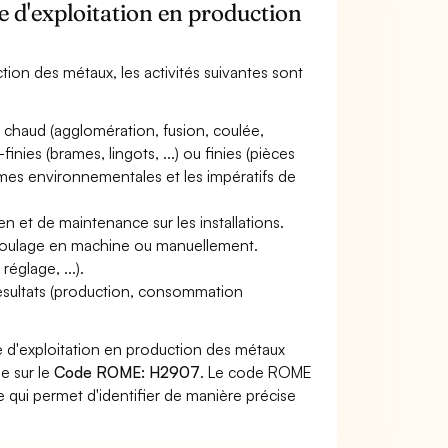
e d'exploitation en production
tion des métaux, les activités suivantes sont
 chaud (agglomération, fusion, coulée,
inies (brames, lingots, ...) ou finies (pièces
normes environnementales et les impératifs de
en et de maintenance sur les installations.
de moulage en machine ou manuellement.
églage, ...).
résultats (production, consommation
e d'exploitation en production des métaux
he sur le
Code ROME: H2907
. Le code ROME
 qui permet d'identifier de manière précise