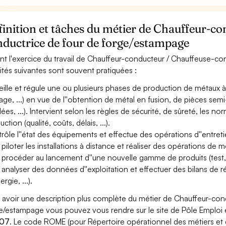
inition et tâches du métier de Chauffeur-c
nductrice de four de forge/estampage
nt l'exercice du travail de Chauffeur-conducteur / Chauffeuse-co
vités suivantes sont souvent pratiquées :
eille et régule une ou plusieurs phases de production de métaux à
nage, ...) en vue de l''obtention de métal en fusion, de pièces semi-f
ées, ...). Intervient selon les règles de sécurité, de sûreté, les 
ction (qualité, coûts, délais, ...).
rôle l''état des équipements et effectue des opérations d''entreti
 piloter les installations à distance et réaliser des opérations 
 procéder au lancement d''une nouvelle gamme de produits (test, r
 analyser des données d''exploitation et effectuer des bilans de 
ergie, ...).
 avoir une description plus complète du métier de Chauffeur-con
e/estampage vous pouvez vous rendre sur le site de Pôle Emploi et
07
. Le code ROME (pour Répertoire opérationnel des métiers et 