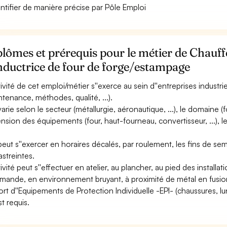
entifier de manière précise par Pôle Emploi
lômes et prérequis pour le métier de Chauf
nductrice de four de forge/estampage
ctivité de cet emploi/métier s''exerce au sein d''entreprises industri
ntenance, méthodes, qualité, ...).
varie selon le secteur (métallurgie, aéronautique, ...), le domaine (fon
nsion des équipements (four, haut-fourneau, convertisseur, ...), le
 peut s''exercer en horaires décalés, par roulement, les fins de sem
astreintes.
tivité peut s''effectuer en atelier, au plancher, au pied des installa
ande, en environnement bruyant, à proximité de métal en fusio
ort d''Equipements de Protection Individuelle -EPI- (chaussures, l
est requis.