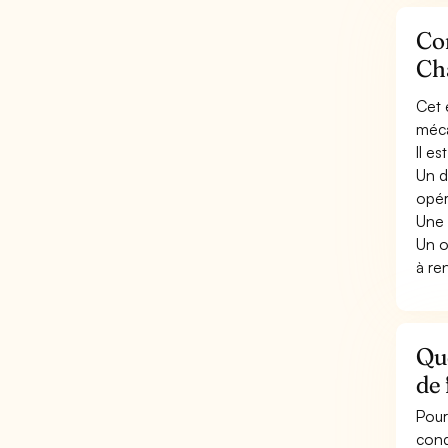
Con
Ch
Cet 
méca
Il e
Un d
opér
Une 
Un o
à re
Qu
de
Pour
cond