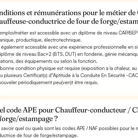
ditions et rémunérations pour le métier de
auffeuse-conductrice de four de forge/esta
emploi/métier est accessible avec un diplôme de niveau CAP/BEP à
nique, productique, électrotechnique.
st également accessible avec une expérience professionnelle en si
iplôme de niveau Bac+2 (BTS, DUT) en fonderie, génie mécanique 
ations, des équipements ou selon la fonction.
bonne condition physique est requise (exposition à la chaleur, au bru
u plusieurs Certificat(s) d''Aptitude à la Conduite En Sécurité -C
nouveler périodiquement peu(ven)t être requis.
el code APE pour Chauffeur-conducteur / Ch
 forge/estampage ?
 savoir quel ou quels sont les codes APE / NAF possibles pour le
uctrice de four de forge/estampage.