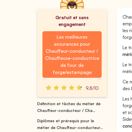
Chau
Gratuit et sans
empl
engagement
les 
Les meilleures
forg
assurances pour
Le t
Chauffeur-conducteur /
méti
Chauffeuse-conductrice
Le t
de four de
méti
forge/estampage
Ce m
9,8/10
des
Les 
Définition et tâches du métier de
forg
Chauffeur-conducteur / Cha...
et s
Side
Diplômes et prérequis pour le
cond
métier de Chauffeur-conducteur...