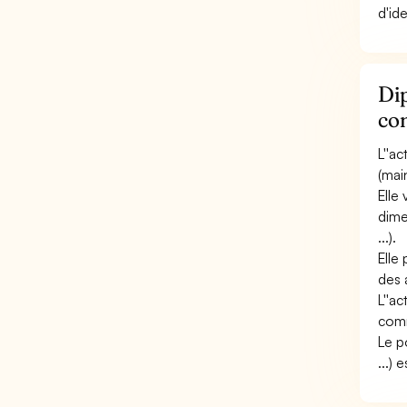
d'id
Dip
co
L''a
(mai
Elle 
dime
...).
Elle
des 
L''ac
comm
Le p
...) 