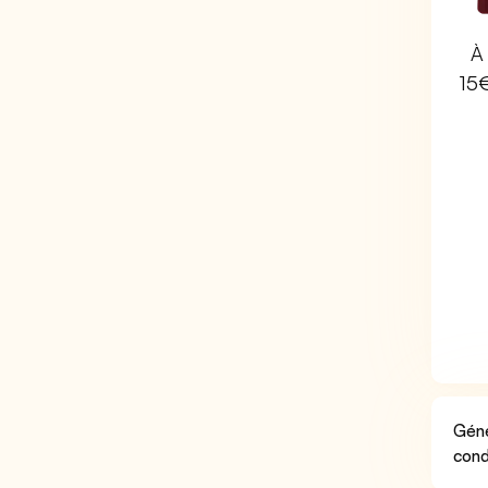
À 
15
Géné
cond