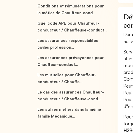
Conditions et rémunérations pour
le métier de Chauffeur-cond...
Déf
Quel code APE pour Chauffeur-
co
conducteur / Chauffeuse-conduct...
Dura
Les assurances responsabilités
acti
civiles profession...
Surv
Les assurances prévoyances pour
affi
Chauffeur-conduct...
moul
produ
Les mutuelles pour Chauffeur-
Cont
conducteur / Chauffe...
Peut
Le cas des assurances Chauffeur-
Peut
conducteur / Chauffeuse-cond...
Peut
d''én
Les autres métiers dans la même
famille Mécanique...
Pour
forg
H29