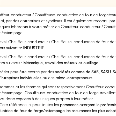
ffeur-conducteur / Chauffeuse-conductrice de four de forge/est
oi, par des entreprises et syndicats. Il est également reconnu p
risques inhérents à votre métier de Chauffeur-conducteur / Chauf
e/estampage.
ravail Chauffeur-conducteur / Chauffeuse-conductrice de four de
ers
suivante:
INDUSTRIE
.
ravail Chauffeur-conducteur / Chauffeuse-conductrice de four d
ers suivants :
Mécanique, travail des métaux et outillage
.
étier peut être exercé par des
sociétés comme de SAS, SASU, SA
Entreprises individuelles
ou des
micro-entrepreneurs
.
hommes et les femmes qui sont respectivement Chauffeur-conduc
e/estampage, Chauffeuse-conductrice de four de forge travaillent
ont donc exposés à des risques propres à leur métier.
Care référence ici pour toutes les
personnes exerçant la profess
uctrice de four de forge/estampage les assurances les plus adapt