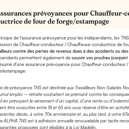
assurances prévoyances pour Chauffeur-c
uctrice de four de forge/estampage
rincipe de l'assurance prévoyance pour les indépendants, les TNS
ession de Chauffeur-conducteur / Chauffeuse-conductrice de fo
ailleurs contre des pertes de revenus dues à des accidents ou des
pendants permettent également de
couvrir vos proches (conjoint
ésumé d'une assurance prévoyance pour Chauffeur-conducteur /
e/estampage:
fre de prévoyance TNS est destinée aux Travailleurs Non-Salariés No
umul emploi – retraite souhaitant se prémunir contre les conséquen
ail en prévoyant le versement d’un capital, d’une rente ou d’indemnit
ent être souscrites entre 18 et 65 ans sous réserve d’être en activi
aranties décès, à votre 70e anniversaire et, au plus tard, à votre 67e
fre ALPHA TNS est à adhésion annuelle renouvelable par tacite recon
garanties proposées sont éligibles à la Loi Madelin.