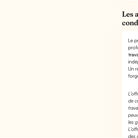
Les 
cond
Le p
prof
trav
indé
Un r
forg
L’of
de c
trav
peuv
les g
L’of
des 