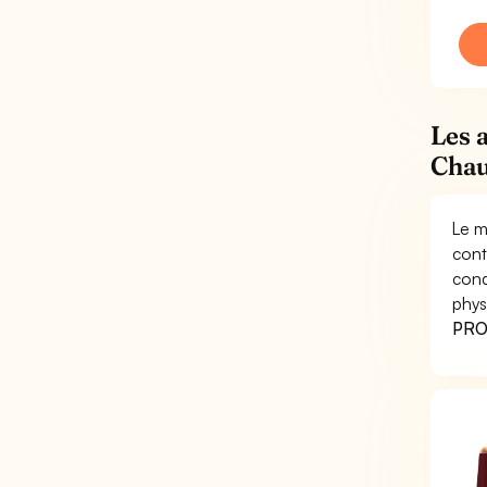
Les 
Chau
Le m
cont
cond
phys
PRO 