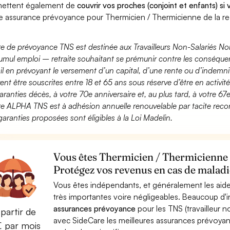
ettent également de
couvrir vos proches (conjoint et enfants) si
e assurance prévoyance pour Thermicien / Thermicienne de la rec
fre de prévoyance TNS est destinée aux Travailleurs Non-Salariés No
umul emploi – retraite souhaitant se prémunir contre les conséquen
ail en prévoyant le versement d’un capital, d’une rente ou d’indemnit
ent être souscrites entre 18 et 65 ans sous réserve d’être en activi
aranties décès, à votre 70e anniversaire et, au plus tard, à votre 67e
fre ALPHA TNS est à adhésion annuelle renouvelable par tacite recon
garanties proposées sont éligibles à la Loi Madelin.
Vous êtes Thermicien / Thermicienne d
Protégez vos revenus en cas de maladie
Vous êtes indépendants, et généralement les aide
très importantes voire négligeables. Beaucoup d
assurances prévoyance
pour les TNS (travailleur 
partir de
avec SideCare les meilleures assurances prévoya
€ par mois