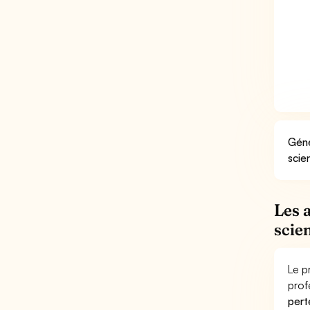
Géné
scie
Les 
scie
Le p
prof
pert