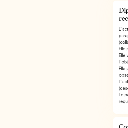
Dip
rec
L''a
para
(coll
Elle
Elle
l''o
Elle
obse
L''a
(dése
Le p
requ
Con