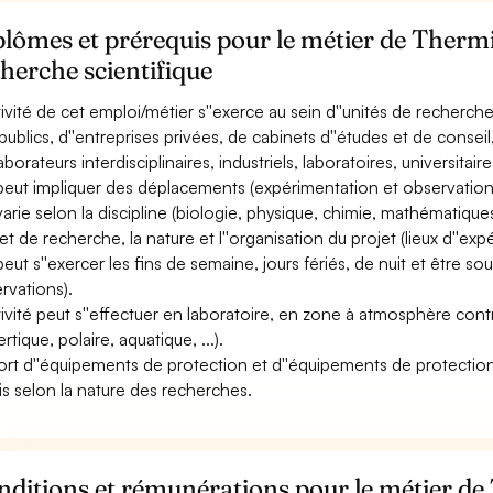
lômes et prérequis pour le métier de Therm
herche scientifique
ctivité de cet emploi/métier s''exerce au sein d''unités de recherch
publics, d''entreprises privées, de cabinets d''études et de consei
aborateurs interdisciplinaires, industriels, laboratoires, universitaires
 peut impliquer des déplacements (expérimentation et observation sur
 varie selon la discipline (biologie, physique, chimie, mathématiques,
bjet de recherche, la nature et l''organisation du projet (lieux d''ex
 peut s''exercer les fins de semaine, jours fériés, de nuit et être s
rvations).
ctivité peut s''effectuer en laboratoire, en zone à atmosphère cont
rtique, polaire, aquatique, ...).
ort d''équipements de protection et d''équipements de protection st
is selon la nature des recherches.
ditions et rémunérations pour le métier de