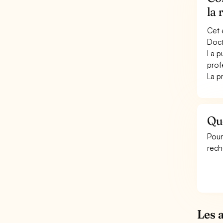
la 
Cet 
Doct
La p
prof
La pr
Que
Pour
rech
Les 