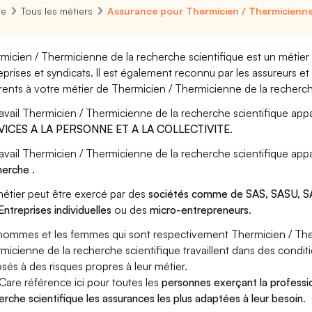
re
Tous les métiers
Assurance pour Thermicien / Thermicienne 
micien / Thermicienne de la recherche scientifique est un métier
eprises et syndicats. Il est également reconnu par les assureurs 
rents à votre métier de Thermicien / Thermicienne de la recherch
ravail Thermicien / Thermicienne de la recherche scientifique appa
VICES A LA PERSONNE ET A LA COLLECTIVITE
.
ravail Thermicien / Thermicienne de la recherche scientifique app
herche
.
étier peut être exercé par des
sociétés comme de SAS, SASU, SA
Entreprises individuelles
ou des
micro-entrepreneurs
.
hommes et les femmes qui sont respectivement Thermicien / Ther
micienne de la recherche scientifique travaillent dans des conditi
sés à des risques propres à leur métier.
Care référence ici pour toutes les
personnes exerçant la professi
erche scientifique les assurances les plus adaptées à leur besoin
.