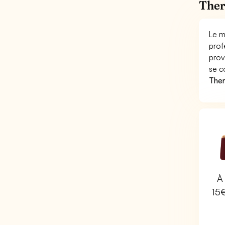
Ther
Le m
prof
prov
se c
Ther
À 
15