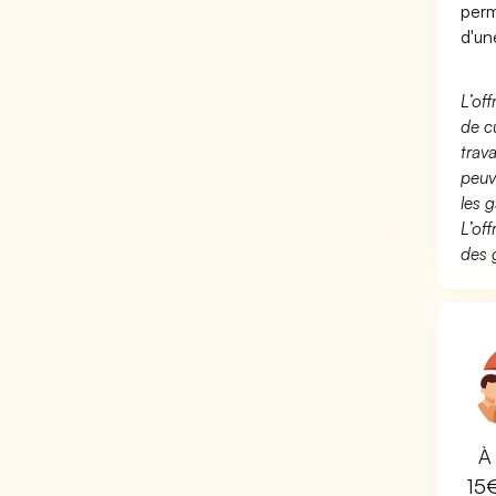
perm
d'un
L’of
de c
trav
peuv
les g
L’of
des 
À 
15