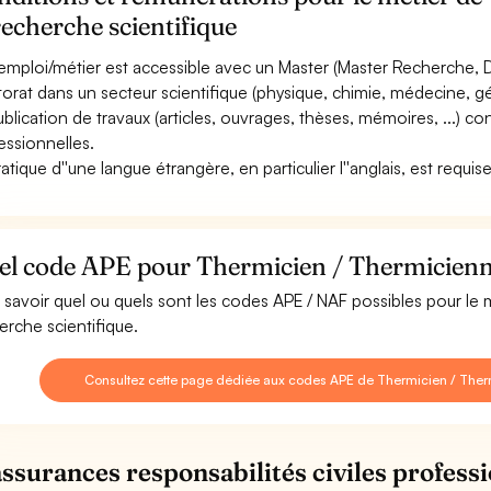
recherche scientifique
emploi/métier est accessible avec un Master (Master Recherche, Di
orat dans un secteur scientifique (physique, chimie, médecine, géo
ublication de travaux (articles, ouvrages, thèses, mémoires, ...)
essionnelles.
atique d''une langue étrangère, en particulier l''anglais, est requise
l code APE pour Thermicien / Thermicienne 
 savoir quel ou quels sont les codes APE / NAF possibles pour le
erche scientifique.
Consultez cette page dédiée aux codes APE de Thermicien / Therm
assurances responsabilités civiles professi