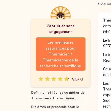
SideCa
Ther
Gratuit et sans
entr
engagement
inhé
Le t
Les meilleures
SER
assurances pour
Thermicien /
Le t
Thermicienne de la
Rec
recherche scientifique
Ce m
des
9,8/10
Les 
Ther
Définition et tâches du métier de
expo
Thermicien / Thermicienne ...
Side
rech
Diplômes et prérequis pour le