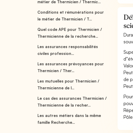
métier de Thermicien / Thermic...
Conditions et rémunérations pour
Déf
le métier de Thermicien / T...
sci
Quel code APE pour Thermicien /
Dura
Thermicienne de la recherche...
souv
Les assurances responsabilités
Supe
civiles profession...
d''é
Les assurances prévoyances pour
Valo
Thermicien / Ther...
Peut
de p
Les mutuelles pour Thermicien /
Peut
Thermicienne de l...
Pour
Le cas des assurances Thermicien /
pouv
Thermicienne de la recher...
Répe
Les autres métiers dans la même
Pôle
famille Recherche...