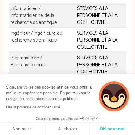
Informaticien /
SERVICES A LA
Informaticienne de la
PERSONNE ET A LA
recherche scientifique
COLLECTIVITE
Ingénieur / Ingénieure de
SERVICES A LA
recherche scientifique
PERSONNE ET A LA
COLLECTIVITE
Biostatisticien /
SERVICES A LA
Biostatisticienne
PERSONNE ET A LA
COLLECTIVITE
SideCare utilise des cookies afin de vous offrir la
meilleure expérience possible. En poursuivant la
navigation, vous acceptez notre politique.
2 personnes
Lire la politique de confidentialité
consultent
SOLUTIONS
actuellement cette
Consentements certifiés par
page
Politique de cookies
Non merci
Je choisis
OK pour moi
Mutuelle Collective