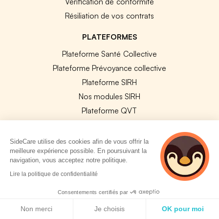
Vérification de conformité
Résiliation de vos contrats
PLATEFORMES
Plateforme Santé Collective
Plateforme Prévoyance collective
Plateforme SIRH
Nos modules SIRH
Plateforme QVT
Tous nos outils
SideCare utilise des cookies afin de vous offrir la
RESSOURCES RH
meilleure expérience possible. En poursuivant la
navigation, vous acceptez notre politique.
4 personnes
Notre Blog
Lire la politique de confidentialité
consultent
Modèles de documents
actuellement cette
Consentements certifiés par
Guides Entreprises
page
Politique de cookies
Non merci
Je choisis
OK pour moi
Les conventions collectives