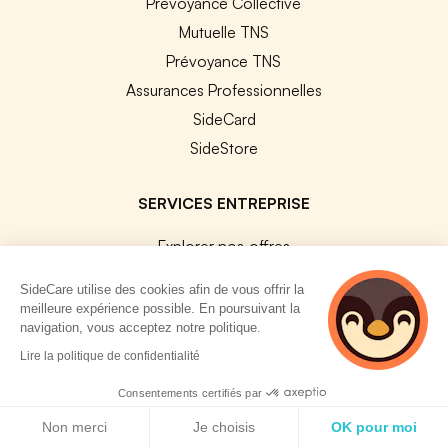
Prévoyance Collective
Mutuelle TNS
Prévoyance TNS
Assurances Professionnelles
SideCard
SideStore
SERVICES ENTREPRISE
Explorer nos offres
Améliorer vos contrats
SideCare utilise des cookies afin de vous offrir la
Changer de contrat collectif
meilleure expérience possible. En poursuivant la
navigation, vous acceptez notre politique.
Assurance sur mesure
2 personnes
Lire la politique de confidentialité
Harmonisation de contrats
consultent
Vérification de conformité
actuellement cette
Consentements certifiés par
page
Politique de cookies
Résiliation de vos contrats
Non merci
Je choisis
OK pour moi