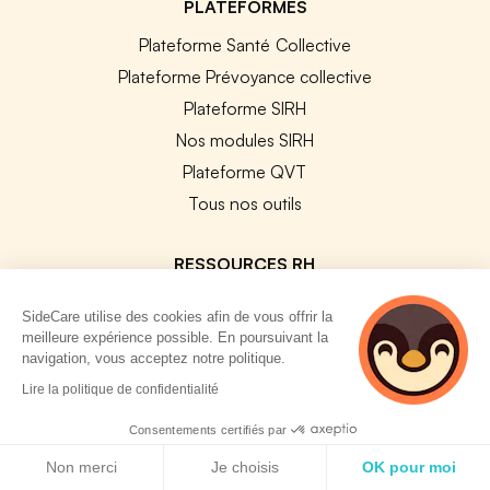
PLATEFORMES
Plateforme Santé Collective
Plateforme Prévoyance collective
Plateforme SIRH
Nos modules SIRH
Plateforme QVT
Tous nos outils
RESSOURCES RH
Notre Blog
SideCare utilise des cookies afin de vous offrir la
meilleure expérience possible. En poursuivant la
Modèles de documents
navigation, vous acceptez notre politique.
Guides Entreprises
4 personnes
Lire la politique de confidentialité
Les conventions collectives
consultent
actuellement cette
Consentements certifiés par
Les codes APE / NAF
page
Politique de cookies
Base des métiers
Non merci
Je choisis
OK pour moi