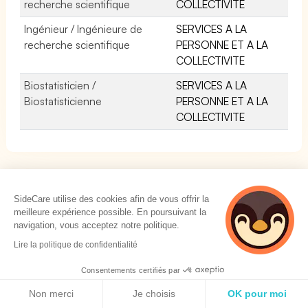
recherche scientifique
COLLECTIVITE
Ingénieur / Ingénieure de
SERVICES A LA
recherche scientifique
PERSONNE ET A LA
COLLECTIVITE
Biostatisticien /
SERVICES A LA
Biostatisticienne
PERSONNE ET A LA
COLLECTIVITE
SideCare utilise des cookies afin de vous offrir la
meilleure expérience possible. En poursuivant la
SOLUTIONS
navigation, vous acceptez notre politique.
3 personnes
Lire la politique de confidentialité
Mutuelle Collective
consultent
Prévoyance Collective
actuellement cette
Consentements certifiés par
page
Politique de cookies
Mutuelle TNS
Non merci
Je choisis
OK pour moi