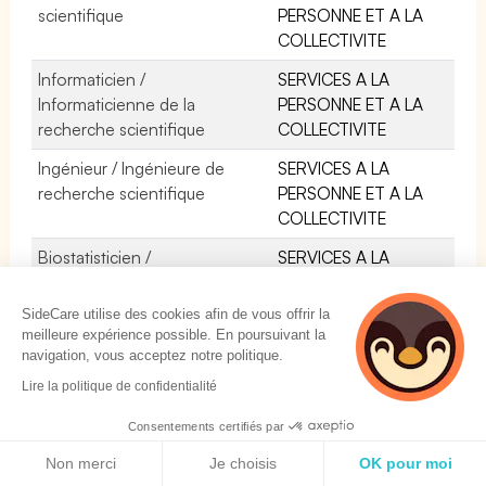
scientifique
PERSONNE ET A LA
COLLECTIVITE
Informaticien /
SERVICES A LA
Informaticienne de la
PERSONNE ET A LA
recherche scientifique
COLLECTIVITE
Ingénieur / Ingénieure de
SERVICES A LA
recherche scientifique
PERSONNE ET A LA
COLLECTIVITE
Biostatisticien /
SERVICES A LA
Biostatisticienne
PERSONNE ET A LA
COLLECTIVITE
SideCare utilise des cookies afin de vous offrir la
meilleure expérience possible. En poursuivant la
navigation, vous acceptez notre politique.
4 personnes
Lire la politique de confidentialité
consultent
actuellement cette
Consentements certifiés par
page
Politique de cookies
Non merci
Je choisis
OK pour moi
SOLUTIONS