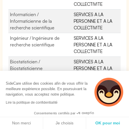
COLLECTIVITE
Informaticien /
SERVICES A LA
Informaticienne de la
PERSONNE ET A LA
recherche scientifique
COLLECTIVITE
Ingénieur / Ingénieure de
SERVICES A LA
recherche scientifique
PERSONNE ET A LA
COLLECTIVITE
Biostatisticien /
SERVICES A LA
Biostatisticienne
PERSONNE ET A LA
COLLECTIVITE
SideCare utilise des cookies afin de vous offrir la
meilleure expérience possible. En poursuivant la
navigation, vous acceptez notre politique.
4 personnes
Lire la politique de confidentialité
consultent
actuellement cette
Consentements certifiés par
SOLUTIONS
page
Politique de cookies
Non merci
Je choisis
OK pour moi