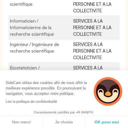
scientifique
PERSONNE ET A LA
COLLECTIVITE
Informaticien /
SERVICES A LA
Informaticienne de la
PERSONNE ET A LA
recherche scientifique
COLLECTIVITE
Ingénieur / Ingénieure de
SERVICES A LA
recherche scientifique
PERSONNE ET A LA
COLLECTIVITE
Biostatisticien /
SERVICES A LA
Biostatisticienne
PERSONNE ET A LA
COLLECTIVITE
SideCare utilise des cookies afin de vous offrir la
meilleure expérience possible. En poursuivant la
navigation, vous acceptez notre politique.
3 personnes
Lire la politique de confidentialité
consultent
actuellement cette
Consentements certifiés par
page
Politique de cookies
Non merci
Je choisis
OK pour moi
SOLUTIONS