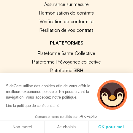
Assurance sur mesure
Harmonisation de contrats
Vérification de conformité
Résiliation de vos contrats
PLATEFORMES
Plateforme Santé Collective
Plateforme Prévoyance collective
Plateforme SIRH
Nos modules SIRH
SideCare utilise des cookies afin de vous offrir la
Plateforme QVT
meilleure expérience possible. En poursuivant la
Tous nos outils
navigation, vous acceptez notre politique.
3 personnes
Lire la politique de confidentialité
consultent
RESSOURCES RH
actuellement cette
Consentements certifiés par
page
Politique de cookies
Notre Blog
Non merci
Je choisis
OK pour moi