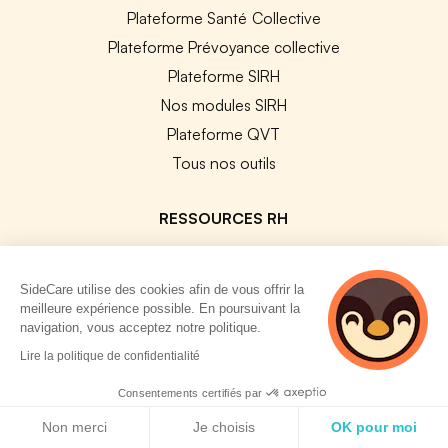
Plateforme Santé Collective
Plateforme Prévoyance collective
Plateforme SIRH
Nos modules SIRH
Plateforme QVT
Tous nos outils
RESSOURCES RH
Notre Blog
Modèles de documents
SideCare utilise des cookies afin de vous offrir la
meilleure expérience possible. En poursuivant la
Guides Entreprises
navigation, vous acceptez notre politique.
Les conventions collectives
4 personnes
Lire la politique de confidentialité
consultent
Les codes APE / NAF
actuellement cette
Consentements certifiés par
Base des métiers
page
Politique de cookies
Non merci
Je choisis
OK pour moi
Les assureurs partenaires