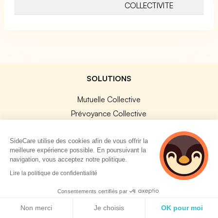
COLLECTIVITE
SOLUTIONS
Mutuelle Collective
Prévoyance Collective
Mutuelle TNS
Prévoyance TNS
SideCare utilise des cookies afin de vous offrir la
meilleure expérience possible. En poursuivant la
Assurances Professionnelles
navigation, vous acceptez notre politique.
SideCard
5 personnes
Lire la politique de confidentialité
consultent
SideStore
actuellement cette
Consentements certifiés par
page
Politique de cookies
Non merci
Je choisis
OK pour moi
SERVICES ENTREPRISE