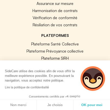
Assurance sur mesure
Harmonisation de contrats
Vérification de conformité
Résiliation de vos contrats
PLATEFORMES
Plateforme Santé Collective
Plateforme Prévoyance collective
Plateforme SIRH
Nos modules SIRH
SideCare utilise des cookies afin de vous offrir la
Plateforme QVT
meilleure expérience possible. En poursuivant la
Tous nos outils
navigation, vous acceptez notre politique.
5 personnes
Lire la politique de confidentialité
consultent
RESSOURCES RH
actuellement cette
Consentements certifiés par
page
Politique de cookies
Notre Blog
Non merci
Je choisis
OK pour moi