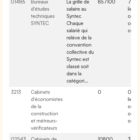
01486
Bureaux
La grille de
857100
75 ac
d'études
salaire au
liées 
techniques
Syntec
cette
SYNTEC
Chaque
conv
salarié qui
colle
relève de la
convention
collective du
Syntec est
classé soit
dans la
catégori...
3213
Cabinets
0
0 acti
d'économistes
liées 
de la
cette
construction
conv
et métreurs-
colle
vérificateurs
02543
Cabinets de
10800
3 acti