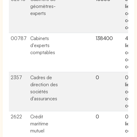
géomètres-
liées 
experts
cette
conv
colle
00787
Cabinets
138400
4 acti
d'experts
liées 
comptables
cette
conv
colle
2357
Cadres de
0
0 acti
direction des
liées 
sociétés
cette
d'assurances
conv
colle
2622
Crédit
0
0 acti
maritime
liées 
mutuel
cette