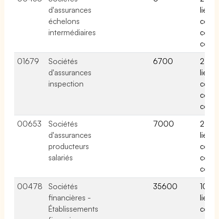
d'assurances
liées 
échelons
cette
intermédiaires
conv
colle
01679
Sociétés
6700
2 acti
d'assurances
liées 
inspection
cette
conv
colle
00653
Sociétés
7000
2 acti
d'assurances
liées 
producteurs
cette
salariés
conv
colle
00478
Sociétés
35600
10 act
financières -
liées 
Établissements
cette