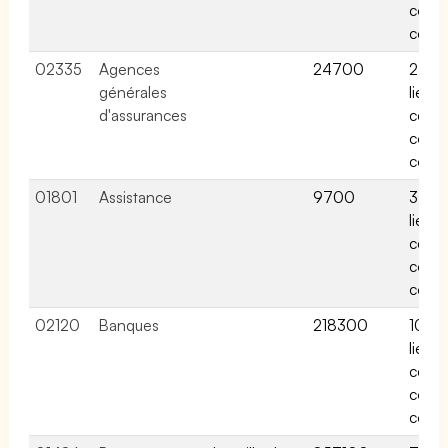
conv
colle
02335
Agences
24700
2 acti
générales
liées 
d'assurances
cette
conv
colle
01801
Assistance
9700
3 acti
liées 
cette
conv
colle
02120
Banques
218300
10 act
liées 
cette
conv
colle