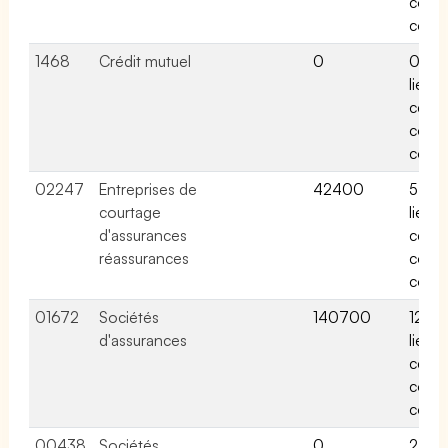
conv
colle
1468
Crédit mutuel
0
0 acti
liées 
cette
conv
colle
02247
Entreprises de
42400
5 acti
courtage
liées 
d'assurances
cette
réassurances
conv
colle
01672
Sociétés
140700
12 act
d'assurances
liées 
cette
conv
colle
00438
Sociétés
0
2 acti