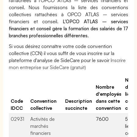
rattachées à l'OPCO ATLAS – services financiers et
conseil. Nous fournissons la liste des conventions
collectives rattachées à OPCO ATLAS – services
financiers et conseil.
L'OPCO ATLAS – services
financiers et conseil gère la formation des salariés de 17
branches professionnelles différentes.
Si vous désirez connaître votre code convention
collective (CCN) il vous suffit de vous inscrire sur la
plateforme d'analyse de SideCare pour le savoir
Inscrire
mon entreprise sur SideCare (gratuit)
Nom
Nombre
d'act
d'employés
liées 
Code
Convention
Description
dans cette
cette
IDCC
collective
succincte
convention
conv
02931
Activités de
7600
5 acti
marchés
liées 
financiers
cette