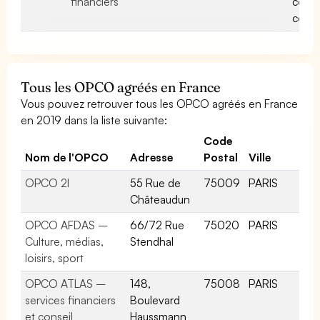
financiers
conv
colle
Tous les OPCO agréés en France
Vous pouvez retrouver tous les OPCO agréés en France
en 2019 dans la liste suivante:
Code
Nom de l'OPCO
Adresse
Postal
Ville
OPCO 2I
55 Rue de
75009
PARIS
Châteaudun
OPCO AFDAS –
66/72 Rue
75020
PARIS
Culture, médias,
Stendhal
loisirs, sport
OPCO ATLAS –
148,
75008
PARIS
services financiers
Boulevard
et conseil
Haussmann