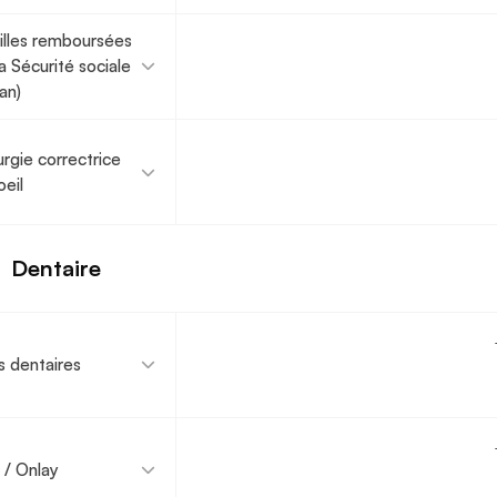
illes remboursées
la Sécurité sociale
 an)
urgie correctrice
oeil
Dentaire
s dentaires
y / Onlay