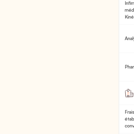
Infir
médi
Kiné
Anal
Pha
Frai
étab
conv