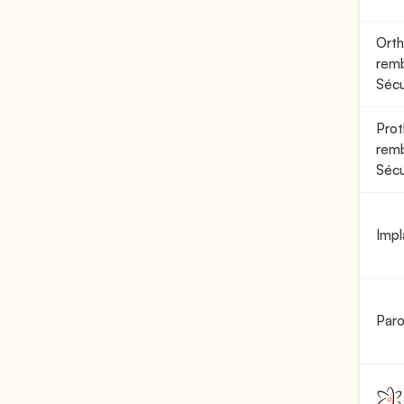
Orth
remb
Sécu
Prot
remb
Sécu
Impl
Paro