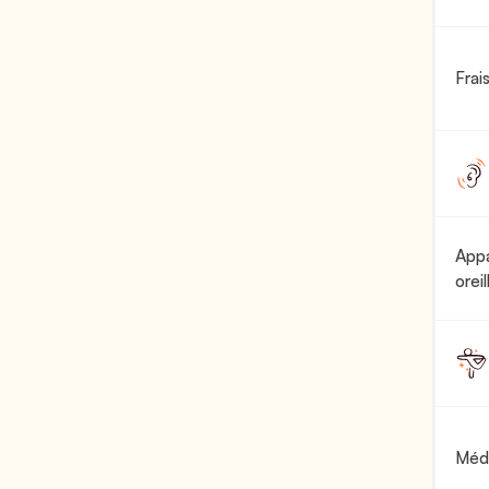
Frai
Appa
oreil
Méd