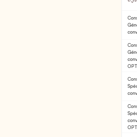
Cons
Géné
con
Cons
Géné
conv
OP
Cons
Spéc
con
Cons
Spéc
conv
OP