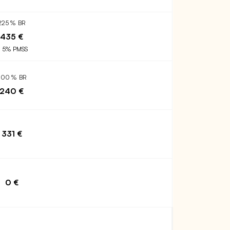
225 % BR
435 €
 5% PMSS
200 % BR
240 €
331 €
0 €