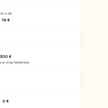
150 % BR
78 €
300 €
ar an et par bénéficiaire.
0 €