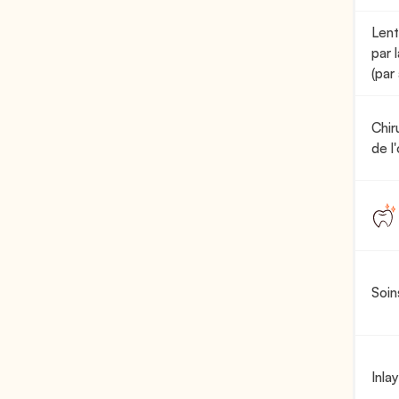
Lent
par 
(par
Chir
de l'
Soin
Inla