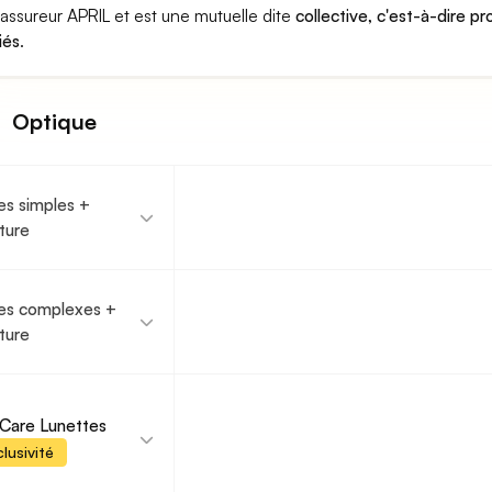
l'assureur APRIL et est une mutuelle dite
collective, c'est-à-dire pr
iés
.
Optique
es simples +
ture
es complexes +
ture
Care Lunettes
lusivité