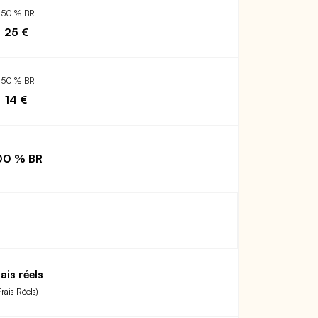
150 % BR
25 €
150 % BR
14 €
00 % BR
ais réels
Frais Réels)