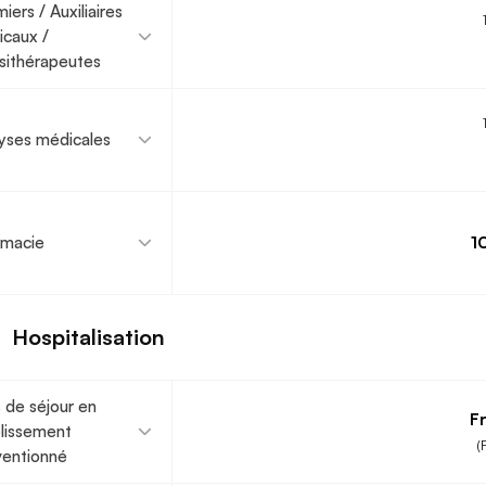
miers / Auxiliaires
caux /
sithérapeutes
yses médicales
rmacie
1
Hospitalisation
s de séjour en
Fr
lissement
(
entionné