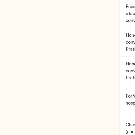
Frai
étab
conv
Hono
conv
Pra
Hono
conv
Prat
Forfa
hosp
Cham
(par 