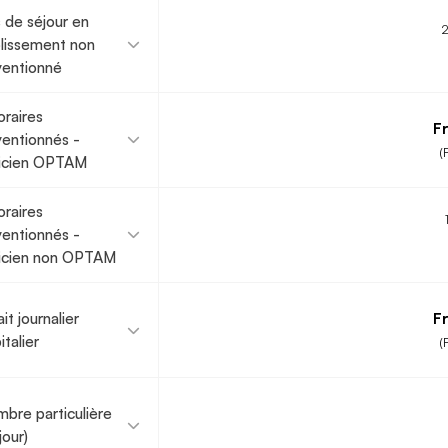
s de séjour en
lissement non
entionné
raires
Fr
entionnés -
(
ticien OPTAM
raires
entionnés -
icien non OPTAM
it journalier
Fr
italier
(
bre particulière
jour)