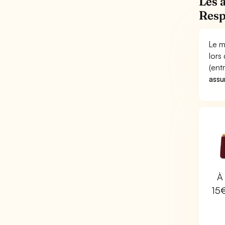
Les 
Resp
Le m
lors
(ent
assu
À 
15