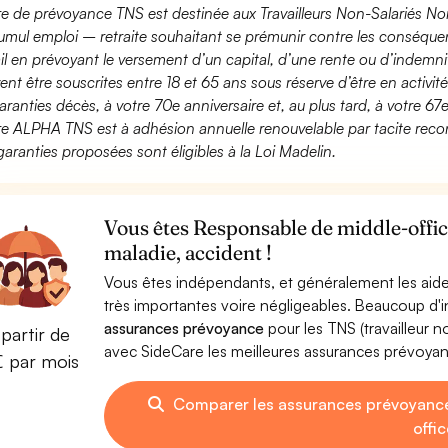
fre de prévoyance TNS est destinée aux Travailleurs Non-Salariés No
umul emploi – retraite souhaitant se prémunir contre les conséquen
ail en prévoyant le versement d’un capital, d’une rente ou d’indemnit
ent être souscrites entre 18 et 65 ans sous réserve d’être en activi
aranties décès, à votre 70e anniversaire et, au plus tard, à votre 67e
fre ALPHA TNS est à adhésion annuelle renouvelable par tacite recon
garanties proposées sont éligibles à la Loi Madelin.
Vous êtes Responsable de middle-offic
maladie, accident !
Vous êtes indépendants, et généralement les aide
très importantes voire négligeables. Beaucoup d
assurances prévoyance
pour les TNS (travailleur 
partir de
avec SideCare les meilleures assurances prévoya
€ par mois
Comparer les assurances prévoyanc
offi