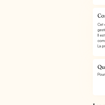
Con
Cet 
gest
Il e
comp
La p
Qu
Pour