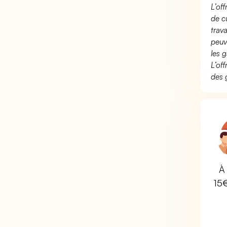
L’of
de c
trav
peuv
les g
L’of
des 
À 
15