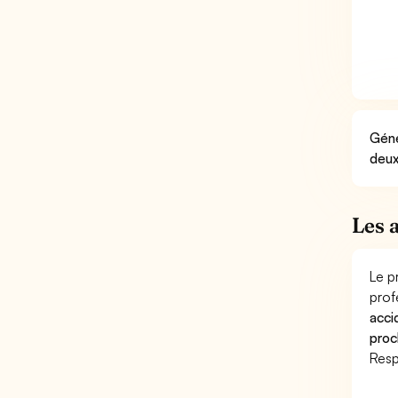
Géné
deux
Les 
Le p
prof
acci
proc
Resp