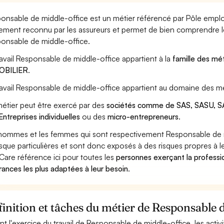
onsable de middle-office est un métier référencé par Pôle emploi, 
ement reconnu par les assureurs et permet de bien comprendre le
onsable de middle-office.
ravail Responsable de middle-office appartient à la
famille des mét
OBILIER
.
ravail Responsable de middle-office appartient au domaine des mé
étier peut être exercé par des
sociétés comme de SAS, SASU, SA
Entreprises individuelles
ou des
micro-entrepreneurs
.
hommes et les femmes qui sont respectivement Responsable de mi
isque particulières et sont donc exposés à des risques propres à le
Care référence ici pour toutes les
personnes exerçant la professi
rances les plus adaptées à leur besoin
.
inition et tâches du métier de Responsable 
nt l'exercice du travail de Responsable de middle-office, les activ