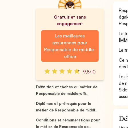
Resp
Gratuit et sans
égal
engagement
Resp
Le t
Les meilleures
IMM
assurances pour
Responsable de middle-
Le t
office
Ce m
des
9,8/10
Les 
de r
Définition et tâches du métier de
Side
Responsable de middle-offi...
assu
Diplômes et prérequis pour le
métier de Responsable de middl...
Déf
Conditions et rémunérations pour
le métier de Responsable de...
Dura