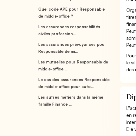
Quel code APE pour Responsable
Orga
de middle-office ?
titr
fina
Les assurances responsabilités
Peut
civiles profession...
admi
Les assurances prévoyances pour
Peut
Responsable de mi...
Pour
Les mutuelles pour Responsable de
le s
middle-office ...
des 
Le cas des assurances Responsable
de middle-office pour auto...
Dip
Les autres métiers dans la même
famille Finance ...
L''a
en r
inte
Elle 