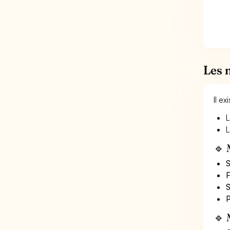
Les 
Il e
L
L
🔹 
S
F
S
P
🔹 