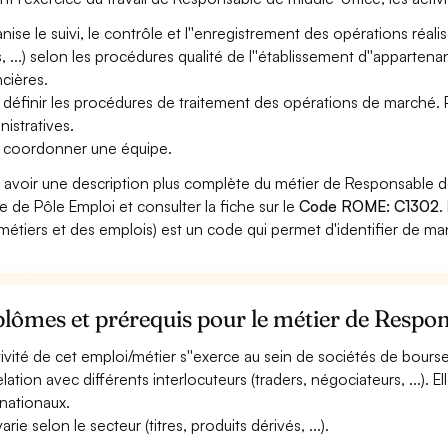
nise le suivi, le contrôle et l''enregistrement des opérations réal
es, ...) selon les procédures qualité de l''établissement d''apparte
ncières.
 définir les procédures de traitement des opérations de marché. Pe
nistratives.
 coordonner une équipe.
 avoir une description plus complète du métier de Responsable 
ite de Pôle Emploi et consulter la fiche sur le
Code ROME: C1302
.
métiers et des emplois) est un code qui permet d'identifier de ma
lômes et prérequis pour le métier de Respon
ctivité de cet emploi/métier s''exerce au sein de sociétés de bour
elation avec différents interlocuteurs (traders, négociateurs, ...).
rnationaux.
varie selon le secteur (titres, produits dérivés, ...).