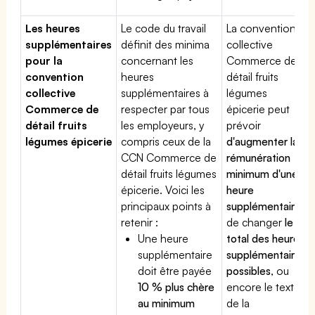
Les heures
Le code du travail
La convention
supplémentaires
définit des minima
collective
pour la
concernant les
Commerce de
convention
heures
détail fruits
collective
supplémentaires à
légumes
Commerce de
respecter par tous
épicerie peut
détail fruits
les employeurs, y
prévoir
légumes épicerie
compris ceux de la
d'augmenter la
CCN Commerce de
rémunération
détail fruits légumes
minimum d'une
épicerie. Voici les
heure
principaux points à
supplémentaire
,
retenir :
de changer
le
Une heure
total des heures
supplémentaire
supplémentaires
doit être payée
possibles
, ou
10 % plus chère
encore le texte
au minimum
de la