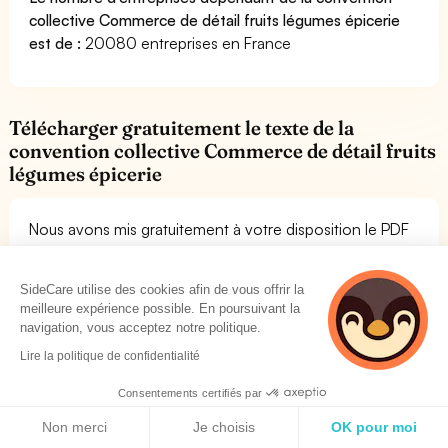
collective Commerce de détail fruits légumes épicerie
est de :
20080 entreprises en France
Télécharger gratuitement le texte de la
convention collective Commerce de détail fruits
légumes épicerie
Nous avons mis gratuitement à votre disposition le PDF
du texte de la convention collective Commerce de
détail fruits légumes épicerie. Vous pouvez le consulter
SideCare utilise des cookies afin de vous offrir la
librement. Cela vous permettra de lire l'ensemble des
meilleure expérience possible. En poursuivant la
dispositions de la convention collective. Si vous avez
navigation, vous acceptez notre politique.
besoin de conseils pour comprendre les mutuelles
Lire la politique de confidentialité
compatibles avec la convention collective Commerce
de détail fruits légumes épicerie, vous pouvez nous
Consentements certifiés par
contacter. Vous pouvez retrouver le PDF de la
Politique de cookies
Non merci
Je choisis
OK pour moi
convention collective IDCC 1505 en suivant le lien