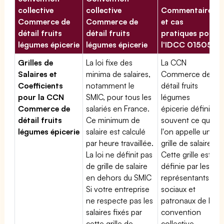
collective
collective
Commentaires
Commerce de
Commerce de
et cas
détail fruits
détail fruits
pratiques pour
légumes épicerie
légumes épicerie
l'IDCC 01505
Grilles de
La loi fixe des
La CCN
Salaires et
minima de salaires,
Commerce de
Coefficients
notamment le
détail fruits
pour la CCN
SMIC, pour tous les
légumes
Commerce de
salariés en France.
épicerie définit
détail fruits
Ce minimum de
souvent ce que
légumes épicerie
salaire est calculé
l'on appelle une
par heure travaillée.
grille de salaires.
La loi ne définit pas
Cette grille est
de grille de salaire
définie par les
en dehors du SMIC
représentants
Si votre entreprise
sociaux et
ne respecte pas les
patronaux de la
salaires fixés par
convention
cette grille de
collective