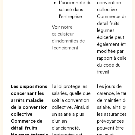
L'ancienneté du
convention
salarié dans
collective
l'entreprise
Commerce de
détail fruits
Voir
notre
légumes
calculateur
épicerie peut
d'indemnités de
également être
licenciement
modifiée par
rapport à celle
du code du
travail
Les dispositions
La loi protège les
Les jours de
concernant les
salariés, quelle que
carence, le taux
arrêts maladie
soit la convention
de maintien de
de la convention
collective. Ainsi, si
salaire, ainsi que
collective
un salarié a plus
les assurances
Commerce de
d'un an
prévoyances
détail fruits
d'ancienneté,
peuvent être
légumes épicerie
l'entreprise est
revus et