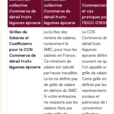
collective
collective
Commentaires
Commerce de
Commerce de
et cas
détail fruits
détail fruits
pratiques pour
légumes épicerie
légumes épicerie
l'IDCC 01505
Grilles de
La loi fixe des
La CCN
Salaires et
minima de salaires,
Commerce de
Coefficients
notamment le
détail fruits
pour la CCN
SMIC, pour tous les
légumes
Commerce de
salariés en France.
épicerie définit
détail fruits
Ce minimum de
souvent ce que
légumes épicerie
salaire est calculé
l'on appelle une
par heure travaillée.
grille de salaires.
La loi ne définit pas
Cette grille est
de grille de salaire
définie par les
en dehors du SMIC
représentants
Si votre entreprise
sociaux et
ne respecte pas les
patronaux de la
salaires fixés par
convention
cette grille de
collective