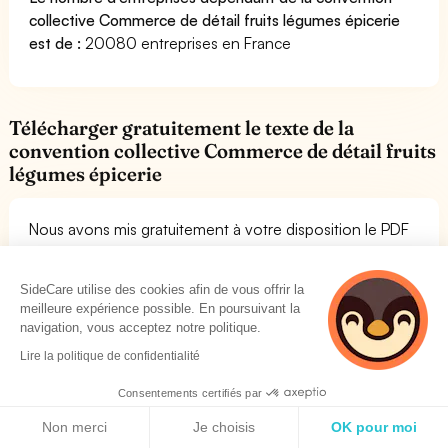
collective Commerce de détail fruits légumes épicerie
est de :
20080 entreprises en France
Télécharger gratuitement le texte de la
convention collective Commerce de détail fruits
légumes épicerie
Nous avons mis gratuitement à votre disposition le PDF
du texte de la convention collective Commerce de
détail fruits légumes épicerie. Vous pouvez le consulter
SideCare utilise des cookies afin de vous offrir la
librement. Cela vous permettra de lire l'ensemble des
meilleure expérience possible. En poursuivant la
dispositions de la convention collective. Si vous avez
navigation, vous acceptez notre politique.
besoin de conseils pour comprendre les mutuelles
Lire la politique de confidentialité
compatibles avec la convention collective Commerce
de détail fruits légumes épicerie, vous pouvez nous
Consentements certifiés par
contacter. Vous pouvez retrouver le PDF de la
Politique de cookies
Non merci
Je choisis
OK pour moi
convention collective IDCC 1505 en suivant le lien