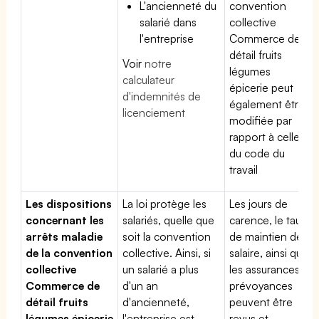
L'ancienneté du
convention
salarié dans
collective
l'entreprise
Commerce de
détail fruits
Voir
notre
légumes
calculateur
épicerie peut
d'indemnités de
également être
licenciement
modifiée par
rapport à celle
du code du
travail
Les dispositions
La loi protège les
Les jours de
concernant les
salariés, quelle que
carence, le taux
arrêts maladie
soit la convention
de maintien de
de la convention
collective. Ainsi, si
salaire, ainsi que
collective
un salarié a plus
les assurances
Commerce de
d'un an
prévoyances
détail fruits
d'ancienneté,
peuvent être
légumes épicerie
l'entreprise est
revus et