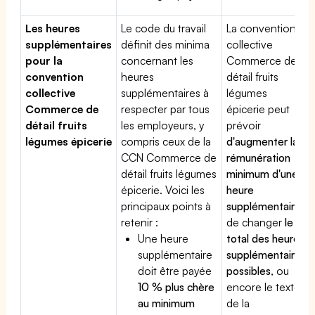
Les heures
Le code du travail
La convention
supplémentaires
définit des minima
collective
pour la
concernant les
Commerce de
convention
heures
détail fruits
collective
supplémentaires à
légumes
Commerce de
respecter par tous
épicerie peut
détail fruits
les employeurs, y
prévoir
légumes épicerie
compris ceux de la
d'augmenter la
CCN Commerce de
rémunération
détail fruits légumes
minimum d'une
épicerie. Voici les
heure
principaux points à
supplémentaire
,
retenir :
de changer
le
Une heure
total des heures
supplémentaire
supplémentaires
doit être payée
possibles
, ou
10 % plus chère
encore le texte
au minimum
de la