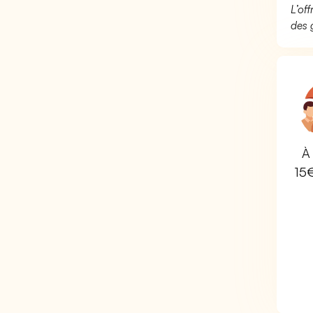
L’of
des 
À 
15