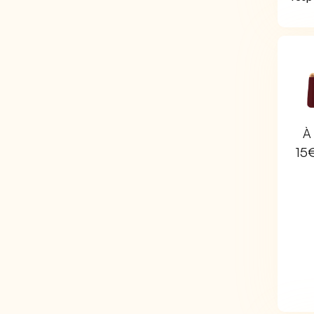
À 
15