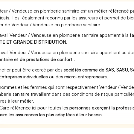
eur / Vendeuse en plomberie sanitaire est un métier référencé pa
icats. Il est également reconnu par les assureurs et permet de bi
er de Vendeur / Vendeuse en plomberie sanitaire.
ravail Vendeur / Vendeuse en plomberie sanitaire appartient à la
fa
TE ET GRANDE DISTRIBUTION
.
ravail Vendeur / Vendeuse en plomberie sanitaire appartient au d
entaire et de prestations de confort
.
étier peut être exercé par des
sociétés comme de SAS, SASU, SA
Entreprises individuelles
ou des
micro-entrepreneurs
.
hommes et les femmes qui sont respectivement Vendeur / Vendeu
berie sanitaire travaillent dans des conditions de risque particul
res à leur métier.
Care référence ici pour toutes les
personnes exerçant la profess
taire les assurances les plus adaptées à leur besoin
.