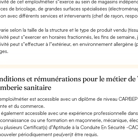
ctivité de cet emploi/métier s''exerce au sein de magasins indépe
aces de bricolage, de grandes surfaces spécialisées (électroménager,
tion avec différents services et intervenants (chef de rayon, resp
varie selon la taille de la structure et le type de produit vendu (tissu
tivité peut s''exercer en horaires fractionnés, les fins de semaine, j
tivité peut s''effectuer à l''extérieur, en environnement allergène (p
ges.
ditions et rémunérations pour le métier de
mberie sanitaire
emploi/métier est accessible avec un diplôme de niveau CAP/BEP à
ente et du commerce.
st également accessible avec une expérience professionnelle dans
connaissance ou une formation en maçonnerie, mécanique, électri
u plusieurs Certificat(s) d''Aptitude à la Conduite En Sécurité -C
nouveler périodiquement peu(ven)t être requis.