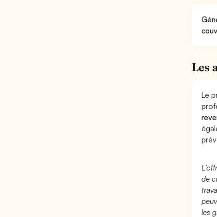
Géné
couv
Les 
Le p
prof
reve
éga
prév
L’of
de c
trav
peuv
les g