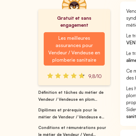
Vend
Gratuit et sans
synd
engagement
méti
Le t
Les meilleures
VEN
assurances pour
Vendeur / Vendeuse en
Le t
plomberie sanitaire
alim
Ce m
9,8/10
des
Les 
Définition et tâches du métier de
plom
Vendeur / Vendeuse en plom...
prop
Side
Diplômes et prérequis pour le
sani
métier de Vendeur / Vendeuse e...
Conditions et rémunérations pour
le métier de Vendeur / Vend...