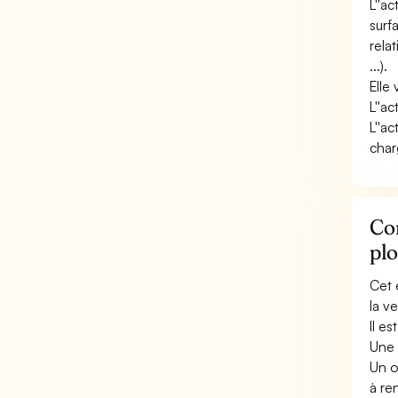
L''a
surf
rela
...).
Elle 
L''ac
L''ac
char
Con
plo
Cet 
la v
Il e
Une 
Un o
à re