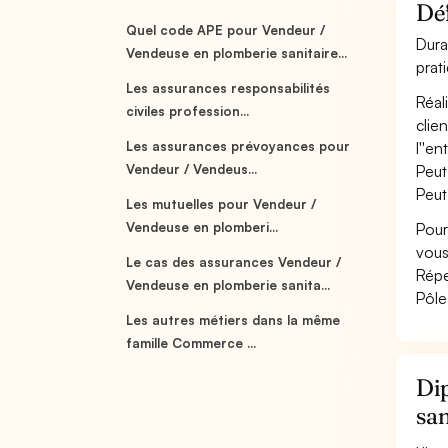
Déf
Quel code APE pour Vendeur /
Dura
Vendeuse en plomberie sanitaire...
prat
Les assurances responsabilités
Réal
civiles profession...
clie
Les assurances prévoyances pour
l''en
Vendeur / Vendeus...
Peut
Peut
Les mutuelles pour Vendeur /
Vendeuse en plomberi...
Pour
vous
Le cas des assurances Vendeur /
Répe
Vendeuse en plomberie sanita...
Pôle
Les autres métiers dans la même
famille Commerce ...
Dip
san