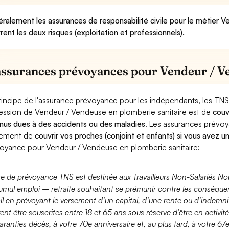
ralement les assurances de responsabilité civile pour le métier V
rent les deux risques (exploitation et professionnels).
assurances prévoyances pour Vendeur / Ve
rincipe de l'assurance prévoyance pour les indépendants, les TNS
ession de Vendeur / Vendeuse en plomberie sanitaire est de
couv
nus dues à des accidents ou des maladies
. Les assurances prévo
lement de
couvrir vos proches (conjoint et enfants) si vous avez u
oyance pour Vendeur / Vendeuse en plomberie sanitaire:
fre de prévoyance TNS est destinée aux Travailleurs Non-Salariés No
umul emploi – retraite souhaitant se prémunir contre les conséquen
ail en prévoyant le versement d’un capital, d’une rente ou d’indemnit
ent être souscrites entre 18 et 65 ans sous réserve d’être en activi
aranties décès, à votre 70e anniversaire et, au plus tard, à votre 67e